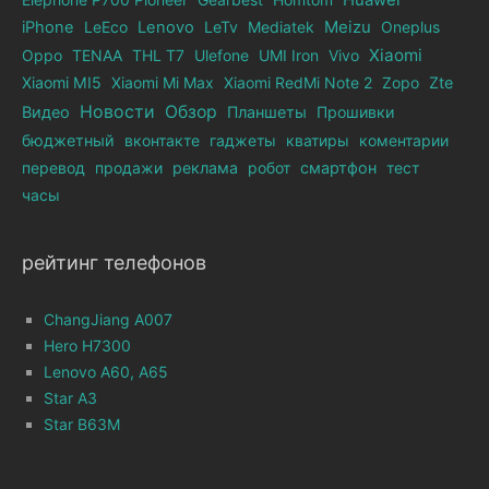
Huawei
iPhone
LeEco
Lenovo
LeTv
Mediatek
Meizu
Oneplus
Xiaomi
Oppo
TENAA
THL T7
Ulefone
UMI Iron
Vivo
Xiaomi MI5
Xiaomi Mi Max
Xiaomi RedMi Note 2
Zopo
Zte
Новости
Обзор
Видео
Планшеты
Прошивки
бюджетный
вконтакте
гаджеты
кватиры
коментарии
перевод
продажи
реклама
робот
смартфон
тест
часы
рейтинг телефонов
ChangJiang A007
Hero H7300
Lenovo A60, A65
Star A3
Star B63M