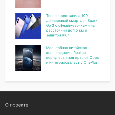
Tecno представила 100-
долларовый смартфон Spark
Go 3 с офлайн-звонками на
расстоянии до 1,5 км и
защитой IP64
Масштабная китайская
консолидация: Realme
вернулась «под крыло» Oppo
и интегрировалась с OnePlus
О проекте