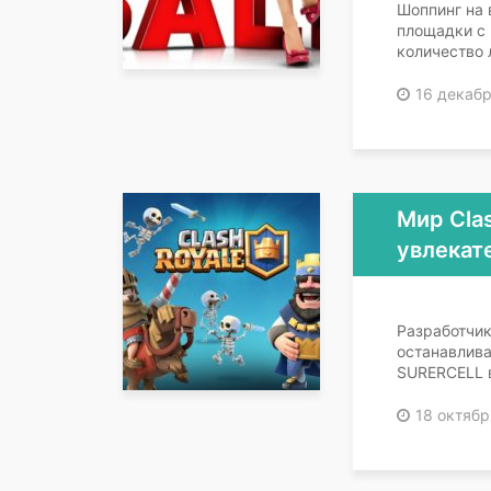
Шоппинг на 
площадки с 
количество 
16 декабр
Мир Clas
увлекат
Разработчик
останавлив
SURERCELL 
18 октябр