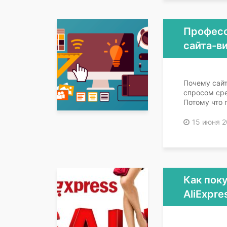
Професс
сайта-в
Почему сай
спросом ср
Потому что 
15 июня 2
Как поку
AliExpre