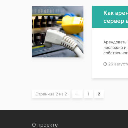
Как аре
сервер 
Арендовать 
несложно и 
собственног
26 август
Страница 2 из 2
1
2
О проекте