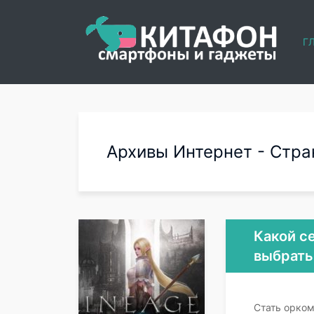
Г
Архивы Интернет - Стран
Какой се
выбрать
Стать орком