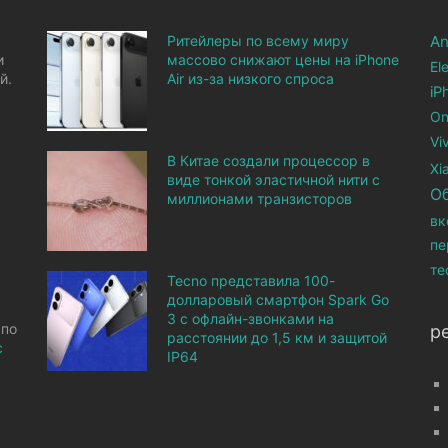
Ритейлеры по всему миру
An
и
массово снижают цены на iPhone
El
й.
Air из-за низкого спроса
iP
On
Vi
В Китае создали процессор в
Xi
виде тонкой эластичной нити с
О
миллионами транзисторов
вк
пе
те
Tecno представила 100-
долларовый смартфон Spark Go
3 с офлайн-звонками на
 по
р
расстоянии до 1,5 км и защитой
с
IP64