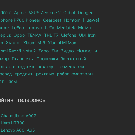
droid
Apple
ASUS Zenfone 2
Cubot
Doogee
ephone Р700 Pioneer
Gearbest
Homtom
Huawei
hone
LeEco
Lenovo
LeTv
Mediatek
Meizu
eplus
Oppo
TENAA
THL T7
Ulefone
UMI Iron
Xiaomi
vo
Xiaomi MI5
Xiaomi Mi Max
Новости
aomi RedMi Note 2
Zopo
Zte
Видео
бзор
Планшеты
Прошивки
бюджетный
онтакте
гаджеты
кватиры
коментарии
ревод
продажи
реклама
робот
смартфон
ст
часы
ейтинг телефонов
ChangJiang A007
Hero H7300
Lenovo A60, A65