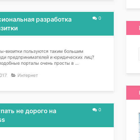
0
иональная разработка
изитки
ты-визитки пользуются таким большим
еди предпринимателей и юридических лиц?
подобные порталы очень просты в …
017
Интернет
0
пать не дорого на
ss