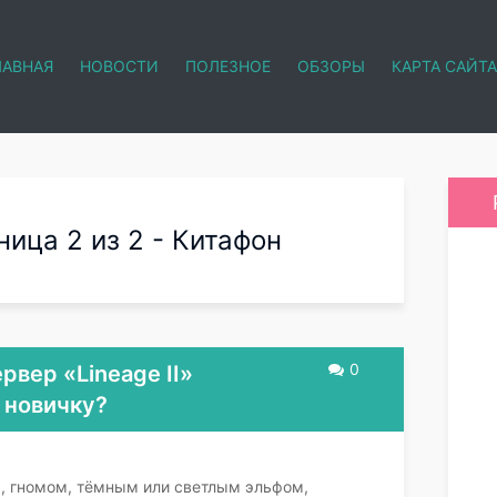
ЛАВНАЯ
НОВОСТИ
ПОЛЕЗНОЕ
ОБЗОРЫ
КАРТА САЙТА
ица 2 из 2 - Китафон
0
рвер «Lineage II»
 новичку?
, гномом, тёмным или светлым эльфом,