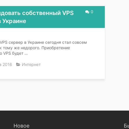
0
ндовать собственный VPS
в Украине
VPS сервер в Украине сегодня стал совсем
к тому же недорого. Приобретение
о VPS будет …
а 2016
Интернет
Новое
Б