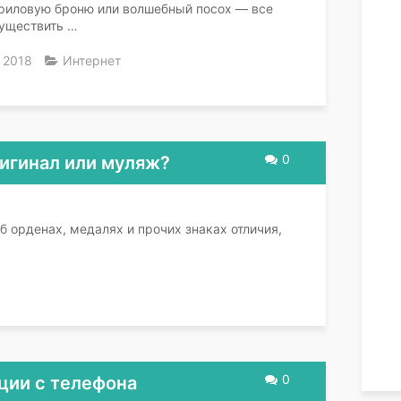
триловую броню или волшебный посох — все
существить …
 2018
Интернет
0
игинал или муляж?
б орденах, медалях и прочих знаках отличия,
0
ции с телефона