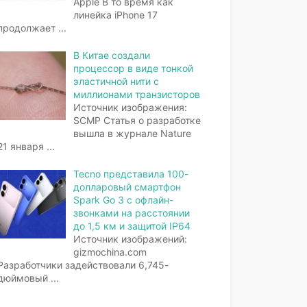
Apple В то время как
линейка iPhone 17
продолжает
...
В Китае создали
процессор в виде тонкой
эластичной нити с
миллионами транзисторов
Источник изображения:
SCMP Статья о разработке
вышла в журнале Nature
21 января
...
Tecno представила 100-
долларовый смартфон
Spark Go 3 с офлайн-
звонками на расстоянии
до 1,5 км и защитой IP64
Источник изображений:
gizmochina.com
Разработчики задействовали 6,745-
дюймовый
...