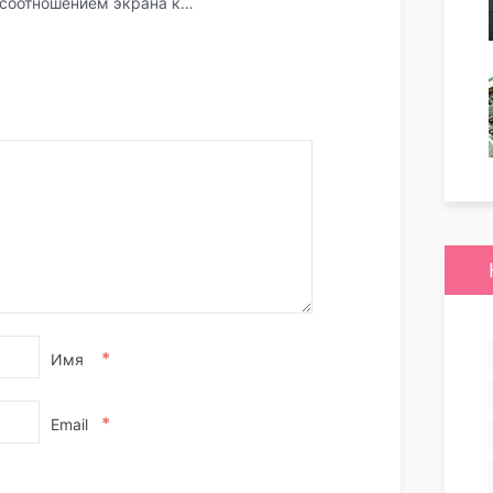
 соотношением экрана к…
*
Имя
*
Email