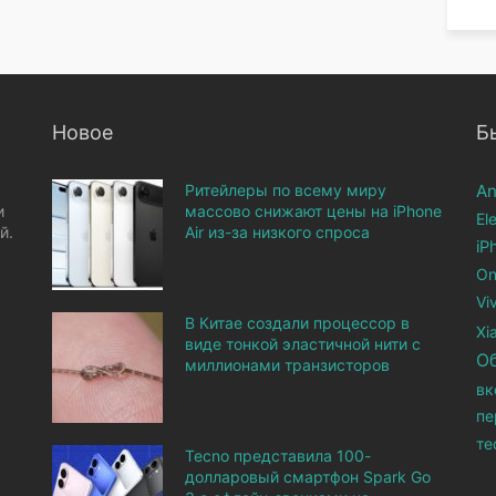
Новое
Б
Ритейлеры по всему миру
An
и
массово снижают цены на iPhone
El
й.
Air из-за низкого спроса
iP
On
Vi
В Китае создали процессор в
Xi
виде тонкой эластичной нити с
О
миллионами транзисторов
вк
пе
те
Tecno представила 100-
долларовый смартфон Spark Go