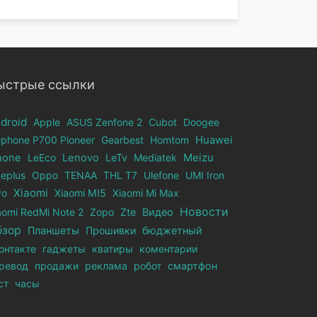
ыстрые ссылки
droid
Apple
ASUS Zenfone 2
Cubot
Doogee
ephone Р700 Pioneer
Gearbest
Homtom
Huawei
hone
LeEco
Lenovo
LeTv
Mediatek
Meizu
eplus
Oppo
TENAA
THL T7
Ulefone
UMI Iron
Xiaomi
vo
Xiaomi MI5
Xiaomi Mi Max
Новости
aomi RedMi Note 2
Zopo
Zte
Видео
бзор
Планшеты
Прошивки
бюджетный
онтакте
гаджеты
кватиры
коментарии
ревод
продажи
реклама
робот
смартфон
ст
часы