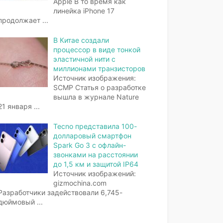
Apple В то время как
линейка iPhone 17
продолжает
...
В Китае создали
процессор в виде тонкой
эластичной нити с
миллионами транзисторов
Источник изображения:
SCMP Статья о разработке
вышла в журнале Nature
21 января
...
Tecno представила 100-
долларовый смартфон
Spark Go 3 с офлайн-
звонками на расстоянии
до 1,5 км и защитой IP64
Источник изображений:
gizmochina.com
Разработчики задействовали 6,745-
дюймовый
...