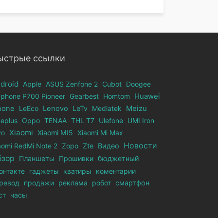
ыстрые ссылки
droid
Apple
ASUS Zenfone 2
Cubot
Doogee
ephone Р700 Pioneer
Gearbest
Homtom
Huawei
hone
LeEco
Lenovo
LeTv
Mediatek
Meizu
eplus
Oppo
TENAA
THL T7
Ulefone
UMI Iron
Xiaomi
vo
Xiaomi MI5
Xiaomi Mi Max
Новости
aomi RedMi Note 2
Zopo
Zte
Видео
бзор
Планшеты
Прошивки
бюджетный
онтакте
гаджеты
кватиры
коментарии
ревод
продажи
реклама
робот
смартфон
ст
часы