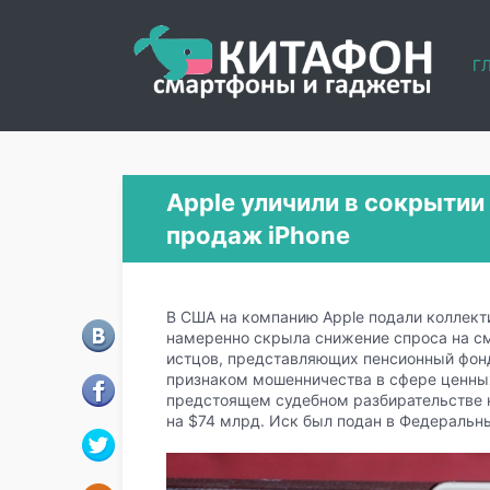
Г
Apple уличили в сокрытии
продаж iPhone
В США на компанию Apple подали коллекти
намеренно скрыла снижение спроса на см
истцов, представляющих пенсионный фонд 
признаком мошенничества в сфере ценны
предстоящем судебном разбирательстве к
на $74 млрд. Иск был подан в Федеральн