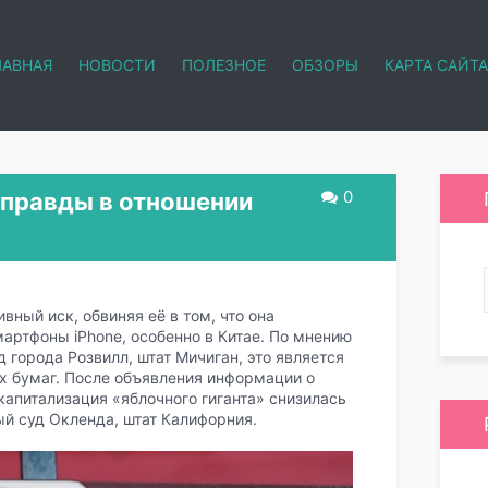
ЛАВНАЯ
НОВОСТИ
ПОЛЕЗНОЕ
ОБЗОРЫ
КАРТА САЙТА
0
 правды в отношении
вный иск, обвиняя её в том, что она
артфоны iPhone, особенно в Китае. По мнению
города Розвилл, штат Мичиган, это является
х бумаг. После объявления информации о
апитализация «яблочного гиганта» снизилась
ый суд Окленда, штат Калифорния.