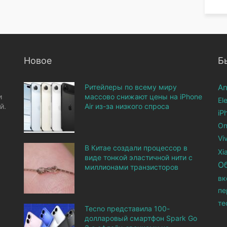
Новое
Б
Ритейлеры по всему миру
An
и
массово снижают цены на iPhone
El
й.
Air из-за низкого спроса
iP
On
Vi
В Китае создали процессор в
Xi
виде тонкой эластичной нити с
О
миллионами транзисторов
вк
пе
те
Tecno представила 100-
долларовый смартфон Spark Go