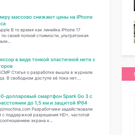
миру массово снижают цены на iPhone
оса
pple В то время как линейка iPhone 17
по своей полной стоимости, ультратонкая
нным…
ессор в виде тонкой эластичной нити с
торов
SCMP Статья о разработке вышла в журнале
да. В свободном доступе её пока нет….
00-долларовый смартфон Spark Go 3 с
асстоянии до 1,5 км и защитой IP64
gizmochina.com Разработчики задействовали
 с поддержкой разрешения HD+, частотой
 соотношением экрана к…