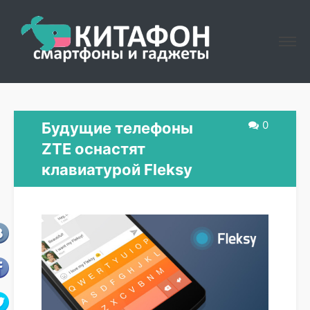
0
Будущие телефоны
ZTE оснастят
клавиатурой Fleksy