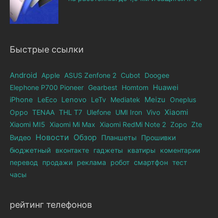
Быстрые ссылки
Android
Apple
ASUS Zenfone 2
Cubot
Doogee
Elephone Р700 Pioneer
Gearbest
Homtom
Huawei
iPhone
LeEco
Lenovo
LeTv
Mediatek
Meizu
Oneplus
Xiaomi
Oppo
TENAA
THL T7
Ulefone
UMI Iron
Vivo
Xiaomi MI5
Xiaomi Mi Max
Xiaomi RedMi Note 2
Zopo
Zte
Новости
Обзор
Видео
Планшеты
Прошивки
бюджетный
вконтакте
гаджеты
кватиры
коментарии
перевод
продажи
реклама
робот
смартфон
тест
часы
рейтинг телефонов