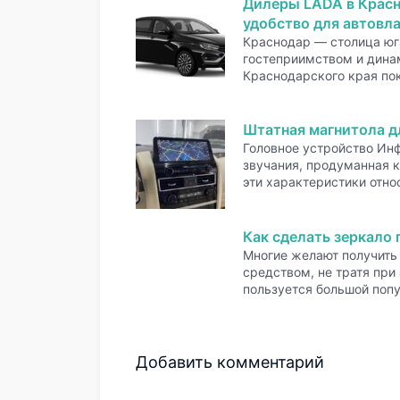
Дилеры LADA в Красн
удобство для автовл
Краснодар — столица юга
гостеприимством и дина
Краснодарского края по
Штатная магнитола для
Головное устройство Ин
звучания, продуманная 
эти характеристики отн
Как сделать зеркало 
Многие желают получить
средством, не тратя при
пользуется большой поп
Добавить комментарий