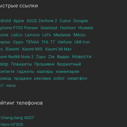
ыстрые ссылки
droid
Apple
ASUS Zenfone 2
Cubot
Doogee
ephone Р700 Pioneer
Gearbest
Homtom
Huawei
hone
LeEco
Lenovo
LeTv
Mediatek
Meizu
eplus
Oppo
TENAA
THL T7
Ulefone
UMI Iron
Xiaomi
vo
Xiaomi MI5
Xiaomi Mi Max
Новости
aomi RedMi Note 2
Zopo
Zte
Видео
бзор
Планшеты
Прошивки
бюджетный
онтакте
гаджеты
кватиры
коментарии
ревод
продажи
реклама
робот
смартфон
ст
часы
ейтинг телефонов
ChangJiang A007
Hero H7300