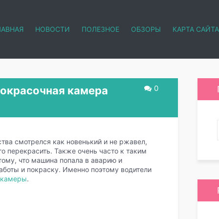
ЛАВНАЯ
НОВОСТИ
ПОЛЕЗНОЕ
ОБЗОРЫ
КАРТА САЙТА
0
покрасочная камера
ства смотрелся как новенький и не ржавел,
о перекрасить. Также очень часто к таким
ому, что машина попала в аварию и
боты и покраску. Именно поэтому водители
 камеры
.