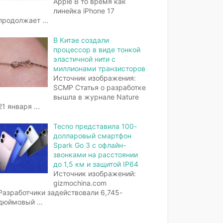
Apple В то время как
линейка iPhone 17
продолжает
...
В Китае создали
процессор в виде тонкой
эластичной нити с
миллионами транзисторов
Источник изображения:
SCMP Статья о разработке
вышла в журнале Nature
21 января
...
Tecno представила 100-
долларовый смартфон
Spark Go 3 с офлайн-
звонками на расстоянии
до 1,5 км и защитой IP64
Источник изображений:
gizmochina.com
Разработчики задействовали 6,745-
дюймовый
...