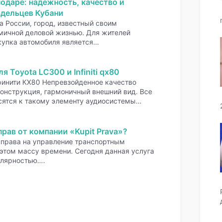
одаре: надежность, качество и
адельцев Кубани
 России, город, известный своим
мичной деловой жизнью. Для жителей
купка автомобиля является…
 Toyota LC300 и Infiniti qx80
финити КХ80 Непревзойденное качество
конструкция, гармоничный внешний вид. Все
осятся к такому элементу аудиосистемы…
прав от компании «Kupit Prava»?
 права на управление транспортным
 этом массу времени. Сегодня данная услуга
улярностью….