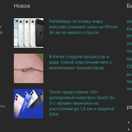
Новое
Б
Ритейлеры по всему миру
An
и
массово снижают цены на iPhone
El
й.
Air из-за низкого спроса
iP
On
Vi
В Китае создали процессор в
Xi
виде тонкой эластичной нити с
О
миллионами транзисторов
вк
пе
те
Tecno представила 100-
долларовый смартфон Spark Go
3 с офлайн-звонками на
 по
р
расстоянии до 1,5 км и защитой
с
IP64