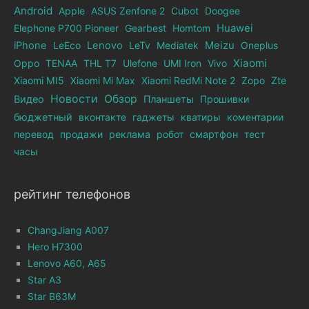
Android
Apple
ASUS Zenfone 2
Cubot
Doogee
Elephone Р700 Pioneer
Gearbest
Homtom
Huawei
iPhone
LeEco
Lenovo
LeTv
Mediatek
Meizu
Oneplus
Xiaomi
Oppo
TENAA
THL T7
Ulefone
UMI Iron
Vivo
Xiaomi MI5
Xiaomi Mi Max
Xiaomi RedMi Note 2
Zopo
Zte
Новости
Обзор
Видео
Планшеты
Прошивки
бюджетный
вконтакте
гаджеты
кватиры
коментарии
перевод
продажи
реклама
робот
смартфон
тест
часы
рейтинг телефонов
ChangJiang A007
Hero H7300
Lenovo A60, A65
Star A3
Star B63M