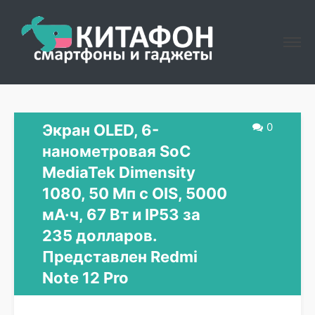
0
Экран OLED, 6-
нанометровая SoC
MediaTek Dimensity
1080, 50 Мп с OIS, 5000
мА·ч, 67 Вт и IP53 за
235 долларов.
Представлен Redmi
Note 12 Pro