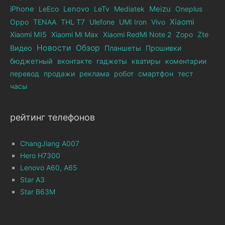
iPhone
LeEco
Lenovo
LeTv
Mediatek
Meizu
Oneplus
Xiaomi
Oppo
TENAA
THL T7
Ulefone
UMI Iron
Vivo
Xiaomi MI5
Xiaomi Mi Max
Xiaomi RedMi Note 2
Zopo
Zte
Новости
Обзор
Видео
Планшеты
Прошивки
бюджетный
вконтакте
гаджеты
кватиры
коментарии
перевод
продажи
реклама
робот
смартфон
тест
часы
рейтинг телефонов
ChangJiang A007
Hero H7300
Lenovo A60, A65
Star A3
Star B63M