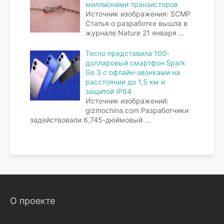
миллионами транзисторов
Источник изображения: SCMP
Статья о разработке вышла в
журнале Nature 21 января
...
Tecno представила 100-
долларовый смартфон Spark
Go 3 с офлайн-звонками на
расстоянии до 1,5 км и
защитой IP64
Источник изображений:
gizmochina.com Разработчики
задействовали 6,745-дюймовый
...
О проекте