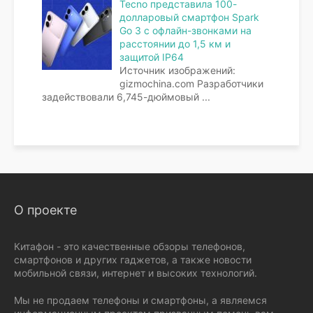
Tecno представила 100-
долларовый смартфон Spark
Go 3 с офлайн-звонками на
расстоянии до 1,5 км и
защитой IP64
Источник изображений:
gizmochina.com Разработчики
задействовали 6,745-дюймовый
...
О проекте
Китафон - это качественные обзоры телефонов,
смартфонов и других гаджетов, а также новости
мобильной связи, интернет и высоких технологий.
Мы не продаем телефоны и смартфоны, а являемся