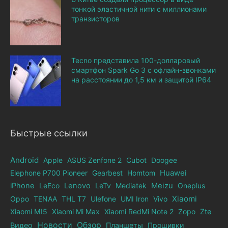
тонкой эластичной нити с миллионами
транзисторов
Tecno представила 100-долларовый
смартфон Spark Go 3 с офлайн-звонками
на расстоянии до 1,5 км и защитой IP64
Быстрые ссылки
Android
Apple
ASUS Zenfone 2
Cubot
Doogee
Elephone Р700 Pioneer
Gearbest
Homtom
Huawei
iPhone
LeEco
Lenovo
LeTv
Mediatek
Meizu
Oneplus
Xiaomi
Oppo
TENAA
THL T7
Ulefone
UMI Iron
Vivo
Xiaomi MI5
Xiaomi Mi Max
Xiaomi RedMi Note 2
Zopo
Zte
Новости
Обзор
Видео
Планшеты
Прошивки