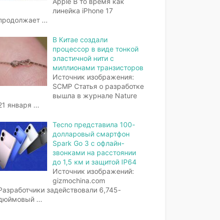
Apple В то время как
линейка iPhone 17
продолжает
...
В Китае создали
процессор в виде тонкой
эластичной нити с
миллионами транзисторов
Источник изображения:
SCMP Статья о разработке
вышла в журнале Nature
21 января
...
Tecno представила 100-
долларовый смартфон
Spark Go 3 с офлайн-
звонками на расстоянии
до 1,5 км и защитой IP64
Источник изображений:
gizmochina.com
Разработчики задействовали 6,745-
дюймовый
...