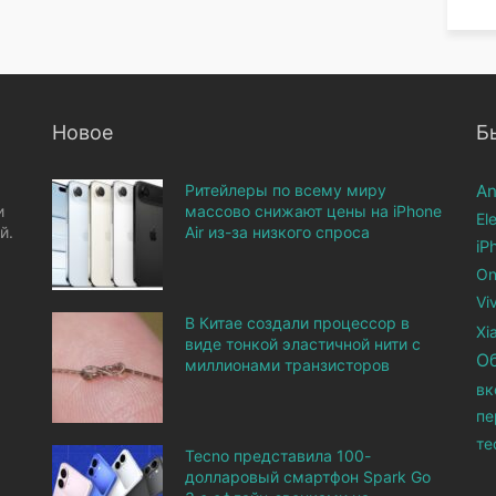
Новое
Б
Ритейлеры по всему миру
An
и
массово снижают цены на iPhone
El
й.
Air из-за низкого спроса
iP
On
Vi
В Китае создали процессор в
Xi
виде тонкой эластичной нити с
О
миллионами транзисторов
вк
пе
те
Tecno представила 100-
долларовый смартфон Spark Go