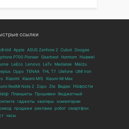
ыстрые ссылки
droid
Apple
ASUS Zenfone 2
Cubot
Doogee
ephone Р700 Pioneer
Gearbest
Homtom
Huawei
hone
LeEco
Lenovo
LeTv
Mediatek
Meizu
eplus
Oppo
TENAA
THL T7
Ulefone
UMI Iron
Xiaomi
vo
Xiaomi MI5
Xiaomi Mi Max
Новости
aomi RedMi Note 2
Zopo
Zte
Видео
бзор
Планшеты
Прошивки
бюджетный
онтакте
гаджеты
кватиры
коментарии
ревод
продажи
реклама
робот
смартфон
ст
часы