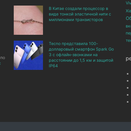
Vi
В Китае создали процессор в
Xi
виде тонкой эластичной нити с
О
миллионами транзисторов
вк
пе
те
Tecno представила 100-
долларовый смартфон Spark Go
3 с офлайн-звонками на
 по
р
расстоянии до 1,5 км и защитой
с
IP64