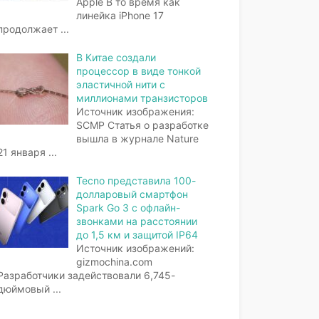
Apple В то время как
линейка iPhone 17
продолжает
...
В Китае создали
процессор в виде тонкой
эластичной нити с
миллионами транзисторов
Источник изображения:
SCMP Статья о разработке
вышла в журнале Nature
21 января
...
Tecno представила 100-
долларовый смартфон
Spark Go 3 с офлайн-
звонками на расстоянии
до 1,5 км и защитой IP64
Источник изображений:
gizmochina.com
Разработчики задействовали 6,745-
дюймовый
...