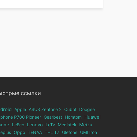
ыстрые ссылки
droid
Apple
ASUS Zenfone 2
Cubot
Doogee
ephone Р700 Pioneer
Gearbest
Homtom
Huawei
hone
LeEco
Lenovo
LeTv
Mediatek
Meizu
eplus
Oppo
TENAA
THL T7
Ulefone
UMI Iron