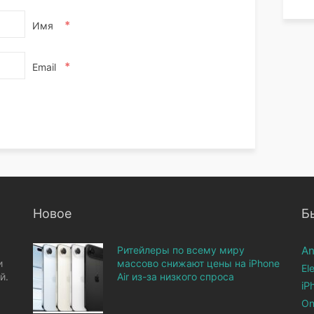
*
Имя
*
Email
Новое
Б
Ритейлеры по всему миру
An
и
массово снижают цены на iPhone
El
й.
Air из-за низкого спроса
iP
On