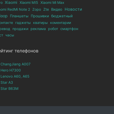
Xiaomi
vo
Xiaomi MI5
Xiaomi Mi Max
Новости
aomi RedMi Note 2
Zopo
Zte
Видео
бзор
Планшеты
Прошивки
бюджетный
онтакте
гаджеты
кватиры
коментарии
ревод
продажи
реклама
робот
смартфон
ст
часы
ейтинг телефонов
ChangJiang A007
Hero H7300
Lenovo A60, A65
Star A3
Star B63M