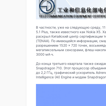
В частности, уже на следующую среду, 11
5.1 Plus, также известного как Nokia X5. 
раскрыл Китайский центр сертификации 
(TENAA). По имеющейся информации, сма
разрешением 1520 × 720 точек, восьмияд
мегапиксельным сенсорами, флеш-накопит
3000 мА·ч.
До конца третьего квартала также ожида
Snapdragon 710. Этот процессор объединя
до 2,2 ГГц, графический ускоритель Adreno 
Intelligence (AI) Engine и модем Snapdrago