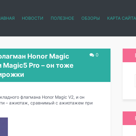
ЛАВНАЯ
НОВОСТИ
ПОЛЕЗНОЕ
ОБЗОРЫ
КАРТА САЙТА
0
флагман Honor Magic
 Magic5 Pro – он тоже
пирожки
ладного флагмана Honor Magic V2, и он
сти – ажиотаж, сравнимый с ажиотажем при