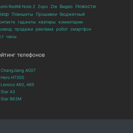
Новости
aomi RedMi Note 2
Zopo
Zte
Видео
бзор
Планшеты
Прошивки
бюджетный
онтакте
гаджеты
кватиры
коментарии
ревод
продажи
реклама
робот
смартфон
ст
часы
ейтинг телефонов
ChangJiang A007
Hero H7300
Lenovo A60, A65
Star A3
Star B63M