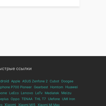
ыстрые ссылки
droid
Apple
ASUS Zenfone 2
Cubot
Doogee
ephone Р700 Pioneer
Gearbest
Homtom
Huawei
hone
LeEco
Lenovo
LeTv
Mediatek
Meizu
eplus
Oppo
TENAA
THL T7
Ulefone
UMI Iron
Xiaomi
vo
Xiaomi MI5
Xiaomi Mi Max