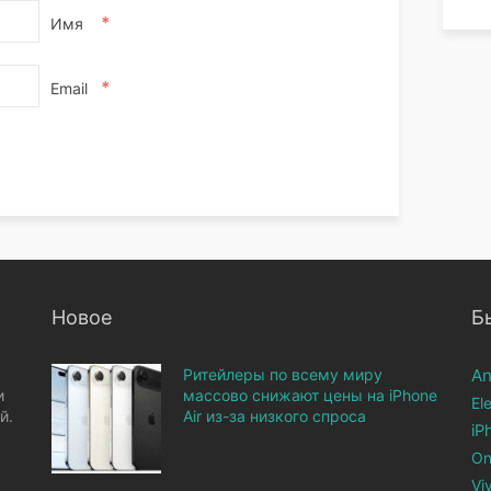
*
Имя
*
Email
Новое
Б
Ритейлеры по всему миру
An
и
массово снижают цены на iPhone
El
й.
Air из-за низкого спроса
iP
On
Vi