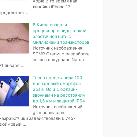
Apple В то время как
линейка iPhone 17
продолжает
...
В Китае создали
процессор в виде тонкой
эластичной нити с
миллионами транзисторов
Источник изображения:
SCMP Статья о разработке
вышла в журнале Nature
21 января
...
Tecno представила 100-
долларовый смартфон
Spark Go 3 с офлайн-
звонками на расстоянии
до 1,5 км и защитой IP64
Источник изображений:
gizmochina.com
Разработчики задействовали 6,745-
дюймовый
...