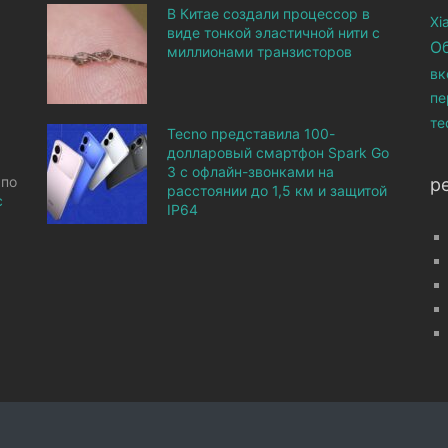
В Китае создали процессор в
Xi
виде тонкой эластичной нити с
О
миллионами транзисторов
вк
пе
те
Tecno представила 100-
долларовый смартфон Spark Go
3 с офлайн-звонками на
 по
р
расстоянии до 1,5 км и защитой
с
IP64