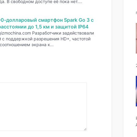
да. В свободном доступе её пока нет….
00-долларовый смартфон Spark Go 3 с
асстоянии до 1,5 км и защитой IP64
gizmochina.com Разработчики задействовали
 с поддержкой разрешения HD+, частотой
 соотношением экрана к…