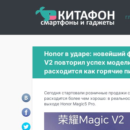
Г
Honor в ударе: новейший 
V2 повторил успех модели
расходится как горячие 
Сегодня стартовали розничные продажи ск
расходится более чем хорошо: в реально
выходе Honor Magic5 Pro.