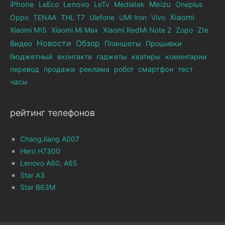
iPhone
LeEco
Lenovo
LeTv
Mediatek
Meizu
Oneplus
Xiaomi
Oppo
TENAA
THL T7
Ulefone
UMI Iron
Vivo
Xiaomi MI5
Xiaomi Mi Max
Xiaomi RedMi Note 2
Zopo
Zte
Новости
Обзор
Видео
Планшеты
Прошивки
бюджетный
вконтакте
гаджеты
кватиры
коментарии
перевод
продажи
реклама
робот
смартфон
тест
часы
рейтинг телефонов
ChangJiang A007
Hero H7300
Lenovo A60, A65
Star A3
Star B63M