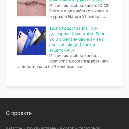
Источник изображения: SCMP
Статья о разработке вышла в
журнале Nature 21 января
...
Tecno представила 100-
долларовый смартфон Spark
Go 3 с офлайн-звонками на
расстоянии до 1,5 км и
защитой IP64
Источник изображений:
gizmochina.com Разработчики
задействовали 6,745-дюймовый
...
О проекте
Китафон - это качественные обзоры телефонов,