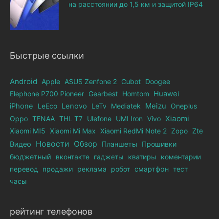
на расстоянии до 1,5 км и защитой IP64
Быстрые ссылки
Android
Apple
ASUS Zenfone 2
Cubot
Doogee
Elephone Р700 Pioneer
Gearbest
Homtom
Huawei
iPhone
LeEco
Lenovo
LeTv
Mediatek
Meizu
Oneplus
Xiaomi
Oppo
TENAA
THL T7
Ulefone
UMI Iron
Vivo
Xiaomi MI5
Xiaomi Mi Max
Xiaomi RedMi Note 2
Zopo
Zte
Новости
Обзор
Видео
Планшеты
Прошивки
бюджетный
вконтакте
гаджеты
кватиры
коментарии
перевод
продажи
реклама
робот
смартфон
тест
часы
рейтинг телефонов