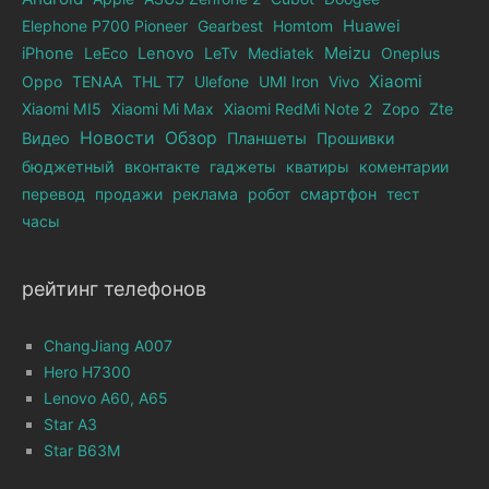
Elephone Р700 Pioneer
Gearbest
Homtom
Huawei
iPhone
LeEco
Lenovo
LeTv
Mediatek
Meizu
Oneplus
Xiaomi
Oppo
TENAA
THL T7
Ulefone
UMI Iron
Vivo
Xiaomi MI5
Xiaomi Mi Max
Xiaomi RedMi Note 2
Zopo
Zte
Новости
Обзор
Видео
Планшеты
Прошивки
бюджетный
вконтакте
гаджеты
кватиры
коментарии
перевод
продажи
реклама
робот
смартфон
тест
часы
рейтинг телефонов
ChangJiang A007
Hero H7300
Lenovo A60, A65
Star A3
Star B63M