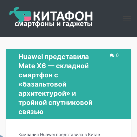
0
Huawei представила
Mate X6 — складной
смартфон с
«базальтовой
архитектурой» и
тройной спутниковой
связью
Компания Huawei представила в Китае