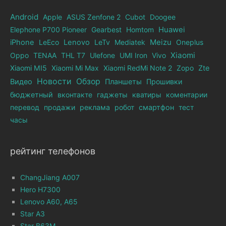
Android
Apple
ASUS Zenfone 2
Cubot
Doogee
Elephone Р700 Pioneer
Gearbest
Homtom
Huawei
iPhone
LeEco
Lenovo
LeTv
Mediatek
Meizu
Oneplus
Xiaomi
Oppo
TENAA
THL T7
Ulefone
UMI Iron
Vivo
Xiaomi MI5
Xiaomi Mi Max
Xiaomi RedMi Note 2
Zopo
Zte
Новости
Обзор
Видео
Планшеты
Прошивки
бюджетный
вконтакте
гаджеты
кватиры
коментарии
перевод
продажи
реклама
робот
смартфон
тест
часы
рейтинг телефонов
ChangJiang A007
Hero H7300
Lenovo A60, A65
Star A3
Star B63M