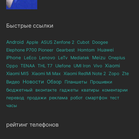
Быстрые ссылки
Android
Apple
ASUS Zenfone 2
Cubot
Doogee
Elephone Р700 Pioneer
Gearbest
Homtom
Huawei
iPhone
LeEco
Lenovo
LeTv
Mediatek
Meizu
Oneplus
Xiaomi
Oppo
TENAA
THL T7
Ulefone
UMI Iron
Vivo
Xiaomi MI5
Xiaomi Mi Max
Xiaomi RedMi Note 2
Zopo
Zte
Новости
Обзор
Видео
Планшеты
Прошивки
бюджетный
вконтакте
гаджеты
кватиры
коментарии
перевод
продажи
реклама
робот
смартфон
тест
часы
рейтинг телефонов