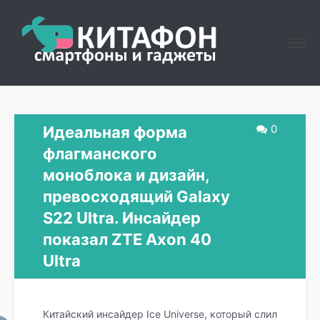
0
Идеальная форма
флагманского
моноблока и дизайн,
превосходящий Galaxy
S22 Ultra. Инсайдер
показал ZTE Axon 40
Ultra
Китайский инсайдер Ice Universe, который слил