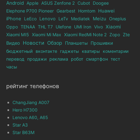
Android
Apple
ASUS Zenfone 2
Cubot
Doogee
Elephone Р700 Pioneer
Gearbest
Homtom
Huawei
iPhone
LeEco
Lenovo
LeTv
Mediatek
Meizu
Oneplus
Xiaomi
Oppo
TENAA
THL T7
Ulefone
UMI Iron
Vivo
Xiaomi MI5
Xiaomi Mi Max
Xiaomi RedMi Note 2
Zopo
Zte
Новости
Обзор
Видео
Планшеты
Прошивки
бюджетный
вконтакте
гаджеты
кватиры
коментарии
перевод
продажи
реклама
робот
смартфон
тест
часы
рейтинг телефонов
ChangJiang A007
Hero H7300
Lenovo A60, A65
Star A3
Star B63M