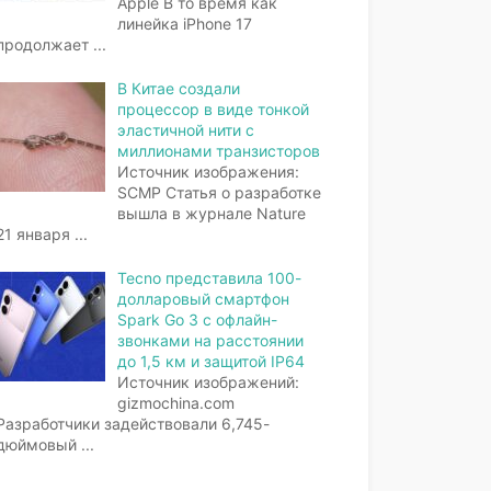
Apple В то время как
линейка iPhone 17
продолжает
...
В Китае создали
процессор в виде тонкой
эластичной нити с
миллионами транзисторов
Источник изображения:
SCMP Статья о разработке
вышла в журнале Nature
21 января
...
Tecno представила 100-
долларовый смартфон
Spark Go 3 с офлайн-
звонками на расстоянии
до 1,5 км и защитой IP64
Источник изображений:
gizmochina.com
Разработчики задействовали 6,745-
дюймовый
...