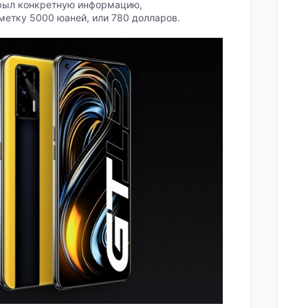
крыл конкретную информацию,
метку 5000 юаней, или 780 долларов.