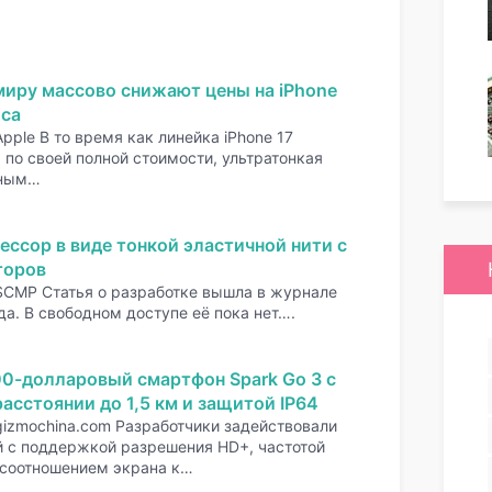
миру массово снижают цены на iPhone
оса
pple В то время как линейка iPhone 17
по своей полной стоимости, ультратонкая
нным…
ессор в виде тонкой эластичной нити с
торов
SCMP Статья о разработке вышла в журнале
да. В свободном доступе её пока нет….
00-долларовый смартфон Spark Go 3 с
асстоянии до 1,5 км и защитой IP64
gizmochina.com Разработчики задействовали
 с поддержкой разрешения HD+, частотой
 соотношением экрана к…