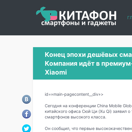
Г
Конец эпохи дешёвых сма
Компания идёт в премиум
Xiaomi
id=»main-pagecontent__div»>
Сегодня на конференции China Mobile Glob
китайского офиса Сюй Ци (Xu Qi) заявил о
смартфонов высокого класса.
Он сообщил, что первые высококачестве