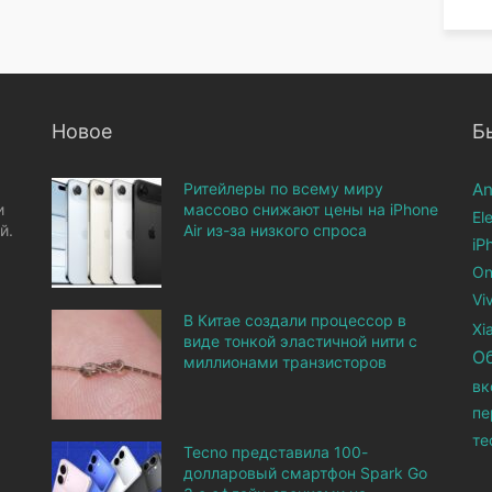
Новое
Б
Ритейлеры по всему миру
An
и
массово снижают цены на iPhone
El
й.
Air из-за низкого спроса
iP
On
Vi
В Китае создали процессор в
Xi
виде тонкой эластичной нити с
О
миллионами транзисторов
вк
пе
те
Tecno представила 100-
долларовый смартфон Spark Go