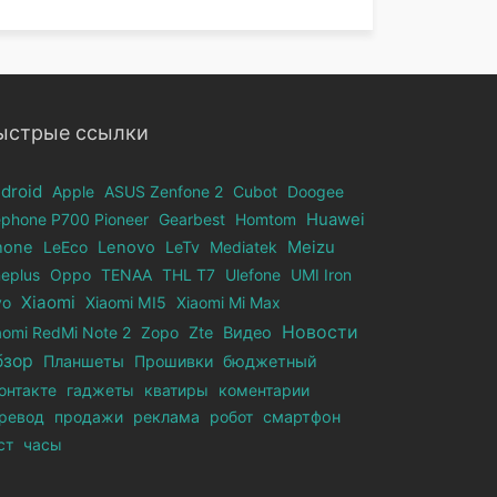
ыстрые ссылки
droid
Apple
ASUS Zenfone 2
Cubot
Doogee
ephone Р700 Pioneer
Gearbest
Homtom
Huawei
hone
LeEco
Lenovo
LeTv
Mediatek
Meizu
eplus
Oppo
TENAA
THL T7
Ulefone
UMI Iron
Xiaomi
vo
Xiaomi MI5
Xiaomi Mi Max
Новости
aomi RedMi Note 2
Zopo
Zte
Видео
бзор
Планшеты
Прошивки
бюджетный
онтакте
гаджеты
кватиры
коментарии
ревод
продажи
реклама
робот
смартфон
ст
часы