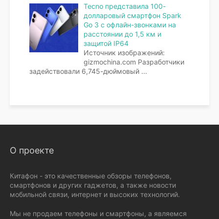
Tecno представила 100-
долларовый смартфон Spark
Go 3 с офлайн-звонками на
расстоянии до 1,5 км и
защитой IP64
Источник изображений:
gizmochina.com Разработчики
задействовали 6,745-дюймовый
...
О проекте
Китафон - это качественные обзоры телефонов,
смартфонов и других гаджетов, а также новости
мобильной связи, интернет и высоких технологий.
Мы не продаем телефоны и смартфоны, а являемся