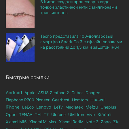
В Китае создали процессор в виде
тонкой эластичной нити с миллионами
транзисторов
Tecno представила 100-долларовый
смартфон Spark Go 3 с офлайн-звонками
на расстоянии до 1,5 км и защитой IP64
Быстрые ссылки
Android
Apple
ASUS Zenfone 2
Cubot
Doogee
Elephone Р700 Pioneer
Gearbest
Homtom
Huawei
iPhone
LeEco
Lenovo
LeTv
Mediatek
Meizu
Oneplus
Xiaomi
Oppo
TENAA
THL T7
Ulefone
UMI Iron
Vivo
Xiaomi MI5
Xiaomi Mi Max
Xiaomi RedMi Note 2
Zopo
Zte