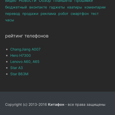
Новости
Обзор
Видео
Планшеты
Прошивки
бюджетный
вконтакте
гаджеты
кватиры
коментарии
перевод
продажи
реклама
робот
смартфон
тест
часы
рейтинг телефонов
ChangJiang A007
Hero H7300
Lenovo A60, A65
Star A3
Star B63M
Copyright (c) 2013-2016
Китафон
- все права защищены