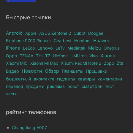
Быстрые ссылки
Android
Apple
ASUS Zenfone 2
Cubot
Doogee
Elephone Р700 Pioneer
Gearbest
Homtom
Huawei
iPhone
LeEco
Lenovo
LeTv
Mediatek
Meizu
Oneplus
Xiaomi
Oppo
TENAA
THL T7
Ulefone
UMI Iron
Vivo
Xiaomi MI5
Xiaomi Mi Max
Xiaomi RedMi Note 2
Zopo
Zte
Новости
Обзор
Видео
Планшеты
Прошивки
бюджетный
вконтакте
гаджеты
кватиры
коментарии
перевод
продажи
реклама
робот
смартфон
тест
часы
рейтинг телефонов
ChangJiang A007