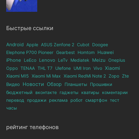
Быстрые ссылки
Android
Apple
ASUS Zenfone 2
Cubot
Doogee
Elephone Р700 Pioneer
Gearbest
Homtom
Huawei
iPhone
LeEco
Lenovo
LeTv
Mediatek
Meizu
Oneplus
Xiaomi
Oppo
TENAA
THL T7
Ulefone
UMI Iron
Vivo
Xiaomi MI5
Xiaomi Mi Max
Xiaomi RedMi Note 2
Zopo
Zte
Новости
Обзор
Видео
Планшеты
Прошивки
бюджетный
вконтакте
гаджеты
кватиры
коментарии
перевод
продажи
реклама
робот
смартфон
тест
часы
рейтинг телефонов