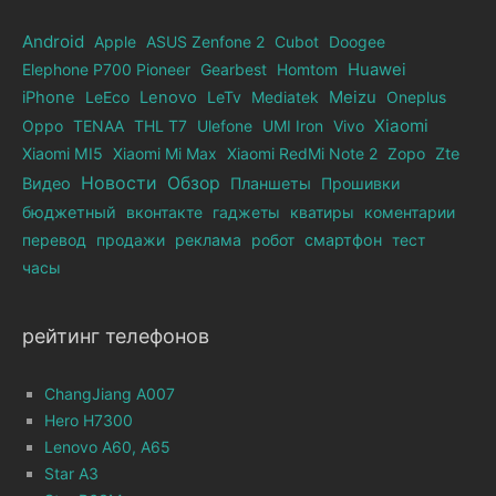
Android
Apple
ASUS Zenfone 2
Cubot
Doogee
Elephone Р700 Pioneer
Gearbest
Homtom
Huawei
iPhone
LeEco
Lenovo
LeTv
Mediatek
Meizu
Oneplus
Xiaomi
Oppo
TENAA
THL T7
Ulefone
UMI Iron
Vivo
Xiaomi MI5
Xiaomi Mi Max
Xiaomi RedMi Note 2
Zopo
Zte
Новости
Обзор
Видео
Планшеты
Прошивки
бюджетный
вконтакте
гаджеты
кватиры
коментарии
перевод
продажи
реклама
робот
смартфон
тест
часы
рейтинг телефонов
ChangJiang A007
Hero H7300
Lenovo A60, A65
Star A3