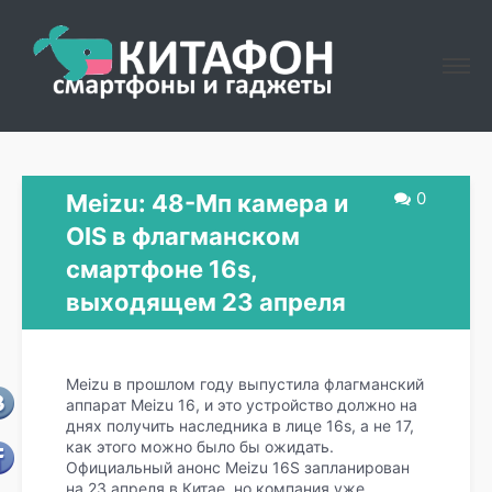
0
Meizu: 48-Мп камера и
OIS в флагманском
смартфоне 16s,
выходящем 23 апреля
Meizu в прошлом году выпустила флагманский
аппарат Meizu 16, и это устройство должно на
днях получить наследника в лице 16s, а не 17,
как этого можно было бы ожидать.
Официальный анонс Meizu 16S запланирован
на 23 апреля в Китае, но компания уже