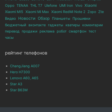
Xiaomi
Oppo
TENAA
THL T7
Ulefone
UMI Iron
Vivo
Xiaomi MI5
Xiaomi Mi Max
Xiaomi RedMi Note 2
Zopo
Zte
Новости
Обзор
Видео
Планшеты
Прошивки
бюджетный
вконтакте
гаджеты
кватиры
коментарии
перевод
продажи
реклама
робот
смартфон
тест
часы
рейтинг телефонов
ChangJiang A007
Hero H7300
Lenovo A60, A65
Star A3
Star B63M