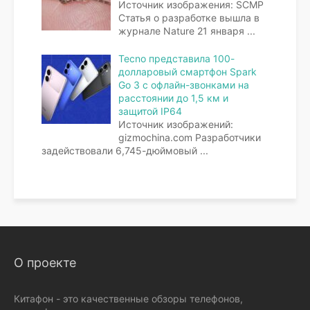
Источник изображения: SCMP
Статья о разработке вышла в
журнале Nature 21 января
...
Tecno представила 100-
долларовый смартфон Spark
Go 3 с офлайн-звонками на
расстоянии до 1,5 км и
защитой IP64
Источник изображений:
gizmochina.com Разработчики
задействовали 6,745-дюймовый
...
О проекте
Китафон - это качественные обзоры телефонов,