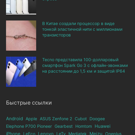
В Китае создали процессор в виде
тонкой эластичной нити с миллионами
транзисторов
Tecno представила 100-долларовый
смартфон Spark Go 3 с офлайн-звонками
на расстоянии до 1,5 км и защитой IP64
Быстрые ссылки
Android
Apple
ASUS Zenfone 2
Cubot
Doogee
Elephone Р700 Pioneer
Gearbest
Homtom
Huawei
iPhone
LeEco
Lenovo
LeTv
Mediatek
Meizu
Oneplus