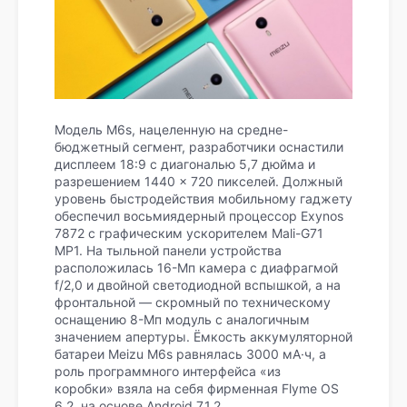
Модель M6s, нацеленную на средне-
бюджетный сегмент, разработчики оснастили
дисплеем 18:9 с диагональю 5,7 дюйма и
разрешением 1440 × 720 пикселей. Должный
уровень быстродействия мобильному гаджету
обеспечил восьмиядерный процессор Exynos
7872 с графическим ускорителем Mali-G71
MP1. На тыльной панели устройства
расположилась 16-Мп камера с диафрагмой
f/2,0 и двойной светодиодной вспышкой, а на
фронтальной — скромный по техническому
оснащению 8-Мп модуль с аналогичным
значением апертуры. Ёмкость аккумуляторной
батареи Meizu M6s равнялась 3000 мА·ч, а
роль программного интерфейса «из
коробки» взяла на себя фирменная Flyme OS
6.2. на основе Android 7.1.2.