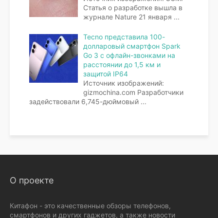
Статья о разработке вышла в
журнале Nature 21 января
...
Tecno представила 100-
долларовый смартфон Spark
Go 3 с офлайн-звонками на
расстоянии до 1,5 км и
защитой IP64
Источник изображений:
gizmochina.com Разработчики
задействовали 6,745-дюймовый
...
О проекте
Китафон - это качественные обзоры телефонов,
смартфонов и других гаджетов, а также новости