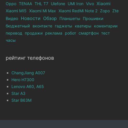
Xiaomi
Oppo
TENAA
THL T7
Ulefone
UMI Iron
Vivo
Xiaomi MI5
Xiaomi Mi Max
Xiaomi RedMi Note 2
Zopo
Zte
Новости
Обзор
Видео
Планшеты
Прошивки
бюджетный
вконтакте
гаджеты
кватиры
коментарии
перевод
продажи
реклама
робот
смартфон
тест
часы
рейтинг телефонов
ChangJiang A007
Hero H7300
Lenovo A60, A65
Star A3
Star B63M