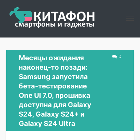
0
Месяцы ожидания
наконец-то позади:
Samsung запустила
бета-тестирование
One UI 7.0, прошивка
доступна для Galaxy
S24, Galaxy S24+ и
Galaxy S24 Ultra