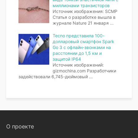
миллионами транзисторов
Источник изображения: SCMP
Статья о разработке вышла в
журнале Nature 21 января
...
Tecno представила 100-
долларовый смартфон Spark
Go 3 с офлайн-звонками на
расстоянии до 1,5 км и
защитой IP64
Источник изображений:
gizmochina.com Разработчики
задействовали 6,745-дюймовый
...
О проекте