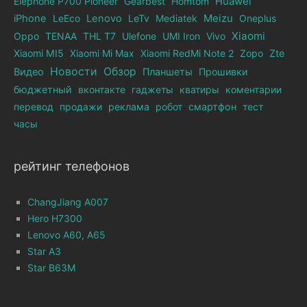
Elephone Р700 Pioneer
Gearbest
Homtom
Huawei
iPhone
LeEco
Lenovo
LeTv
Mediatek
Meizu
Oneplus
Xiaomi
Oppo
TENAA
THL T7
Ulefone
UMI Iron
Vivo
Xiaomi MI5
Xiaomi Mi Max
Xiaomi RedMi Note 2
Zopo
Zte
Новости
Обзор
Видео
Планшеты
Прошивки
бюджетный
вконтакте
гаджеты
кватиры
коментарии
перевод
продажи
реклама
робот
смартфон
тест
часы
рейтинг телефонов
ChangJiang A007
Hero H7300
Lenovo A60, A65
Star A3
Star B63M