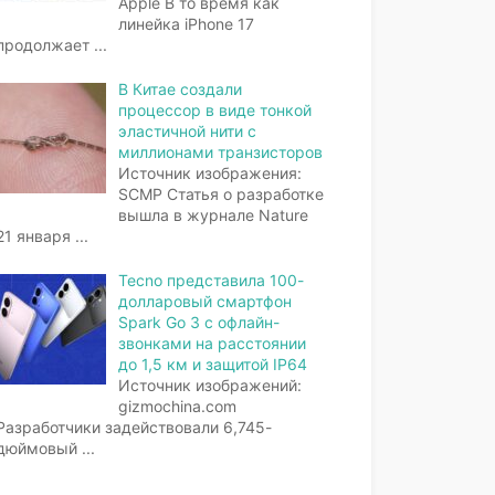
Apple В то время как
линейка iPhone 17
продолжает
...
В Китае создали
процессор в виде тонкой
эластичной нити с
миллионами транзисторов
Источник изображения:
SCMP Статья о разработке
вышла в журнале Nature
21 января
...
Tecno представила 100-
долларовый смартфон
Spark Go 3 с офлайн-
звонками на расстоянии
до 1,5 км и защитой IP64
Источник изображений:
gizmochina.com
Разработчики задействовали 6,745-
дюймовый
...