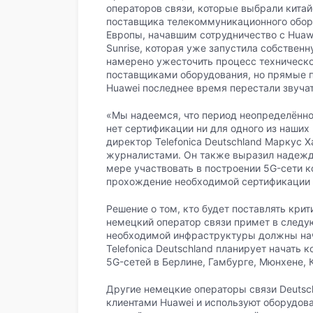
операторов связи, которые выбрали кита
поставщика телекоммуникационного обор
Европы, начавшим сотрудничество с Huaw
Sunrise, которая уже запустила собствен
намерено ужесточить процесс техническо
поставщиками оборудования, но прямые п
Huawei последнее время перестали звучат
«Мы надеемся, что период неопределённо
нет сертификации ни для одного из наших
директор Telefonica Deutschland Маркус Х
журналистами. Он также выразил надежду 
мере участвовать в построении 5G-сети к
прохождение необходимой сертификации 
Решение о том, кто будет поставлять кр
немецкий оператор связи примет в следу
необходимой инфраструктуры должны нача
Telefonica Deutschland планирует начать
5G-сетей в Берлине, Гамбурге, Мюнхене
Другие немецкие операторы связи Deutsc
клиентами Huawei и используют оборудова