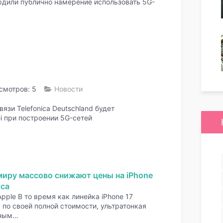
дили публично намерение использовать 5G-
смотров: 5
Новости
язи Telefonica Deutschland будет
i при построении 5G-сетей
миру массово снижают цены на iPhone
оса
pple В то время как линейка iPhone 17
по своей полной стоимости, ультратонкая
нным…