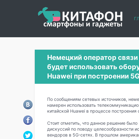
Г
Немецкий оператор связи 
будет использовать обору
Huawei при построении 5
По сообщениям сетевых источников, немец
намерен использовать телекоммуникацион
китайской Huawei в процессе построения с
Стоит отметить, что данное решение был
дискуссий по поводу целесообразности и
вендоров в 5G-сетях. В прошлом американ