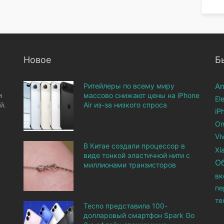
Новое
Б
Ритейлеры по всему миру
An
и
массово снижают цены на iPhone
El
й.
Air из-за низкого спроса
iP
On
Vi
В Китае создали процессор в
Xi
виде тонкой эластичной нити с
О
миллионами транзисторов
вк
пе
те
Tecno представила 100-
долларовый смартфон Spark Go