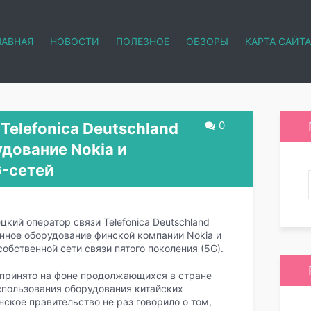
ЛАВНАЯ
НОВОСТИ
ПОЛЕЗНОЕ
ОБЗОРЫ
КАРТА САЙТА
0
Telefonica Deutschland
дование Nokia и
G-сетей
кий оператор связи Telefonica Deutschland
ное оборудование финской компании Nokia и
обственной сети связи пятого поколения (5G).
о принято на фоне продолжающихся в стране
спользования оборудования китайских
ское правительство не раз говорило о том,