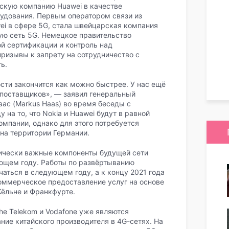
йскую компанию Huawei в качестве
удования. Первым оператором связи из
ei в сфере 5G, стала швейцарская компания
ную сеть 5G. Немецкое правительство
й сертификации и контроль над
ризывы к запрету на сотрудничество с
ь.
сти закончится как можно быстрее. У нас ещё
 поставщиков», — заявил генеральный
аас (Markus Haas) во время беседы с
на то, что Nokia и Huawei будут в равной
омпании, однако для этого потребуется
на территории Германии.
итически важные компоненты будущей сети
ющем году. Работы по развёртыванию
ться в следующем году, а к концу 2021 года
 коммерческое предоставление услуг на основе
, Кёльне и Франкфурте.
he Telekom и Vodafone уже являются
ние китайского производителя в 4G-сетях. На