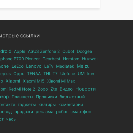
ыстрые ссылки
droid
Apple
ASUS Zenfone 2
Cubot
Doogee
ephone Р700 Pioneer
Gearbest
Homtom
Huawei
hone
LeEco
Lenovo
LeTv
Mediatek
Meizu
eplus
Oppo
TENAA
THL T7
Ulefone
UMI Iron
Xiaomi
vo
Xiaomi MI5
Xiaomi Mi Max
Новости
aomi RedMi Note 2
Zopo
Zte
Видео
бзор
Планшеты
Прошивки
бюджетный
онтакте
гаджеты
кватиры
коментарии
ревод
продажи
реклама
робот
смартфон
ст
часы