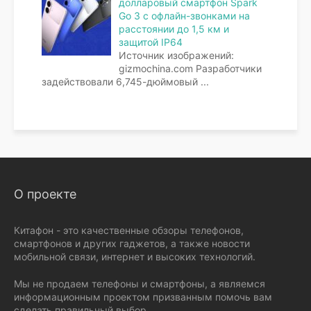
долларовый смартфон Spark
Go 3 с офлайн-звонками на
расстоянии до 1,5 км и
защитой IP64
Источник изображений:
gizmochina.com Разработчики
задействовали 6,745-дюймовый
...
О проекте
Китафон - это качественные обзоры телефонов,
смартфонов и других гаджетов, а также новости
мобильной связи, интернет и высоких технологий.
Мы не продаем телефоны и смартфоны, а являемся
информационным проектом призванным помочь вам
сделать правильный выбор.