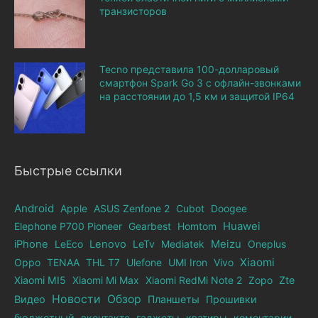
транзисторов
Tecno представила 100-долларовый
смартфон Spark Go 3 с офлайн-звонками
на расстоянии до 1,5 км и защитой IP64
Быстрые ссылки
Android
Apple
ASUS Zenfone 2
Cubot
Doogee
Elephone Р700 Pioneer
Gearbest
Homtom
Huawei
iPhone
LeEco
Lenovo
LeTv
Mediatek
Meizu
Oneplus
Xiaomi
Oppo
TENAA
THL T7
Ulefone
UMI Iron
Vivo
Xiaomi MI5
Xiaomi Mi Max
Xiaomi RedMi Note 2
Zopo
Zte
Новости
Обзор
Видео
Планшеты
Прошивки
бюджетный
вконтакте
гаджеты
кватиры
коментарии