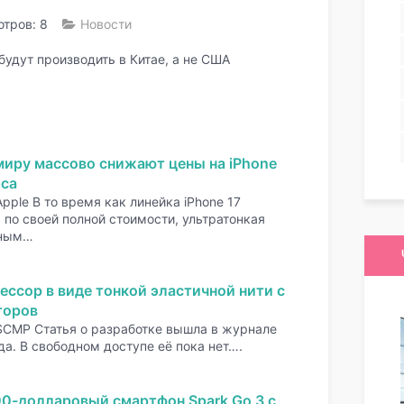
тров: 8
Новости
будут производить в Китае, а не США
миру массово снижают цены на iPhone
оса
pple В то время как линейка iPhone 17
по своей полной стоимости, ультратонкая
нным…
ессор в виде тонкой эластичной нити с
торов
SCMP Статья о разработке вышла в журнале
да. В свободном доступе её пока нет….
00-долларовый смартфон Spark Go 3 с