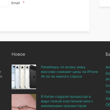
*
Email
Новое
Б
Ритейлеры по всему миру
An
и
массово снижают цены на iPhone
El
й.
Air из-за низкого спроса
iP
On
Vi
В Китае создали процессор в
Xi
виде тонкой эластичной нити с
О
миллионами транзисторов