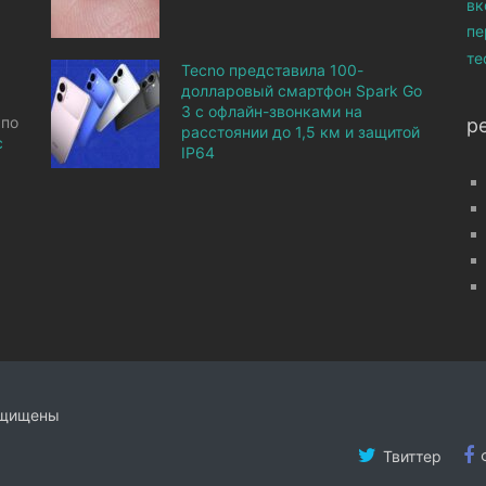
вк
пе
те
Tecno представила 100-
долларовый смартфон Spark Go
3 с офлайн-звонками на
 по
р
расстоянии до 1,5 км и защитой
с
IP64
ащищены
Твиттер
Ф