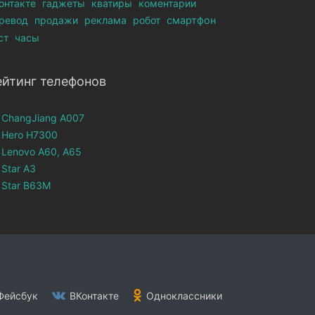
онтакте
гаджеты
кватиры
коментарии
ревод
продажи
реклама
робот
смартфон
ст
часы
ейтинг телефонов
ChangJiang A007
Hero H7300
Lenovo A60, A65
Star A3
Star B63M
ейсбук
ВКонтакте
Одноклассники