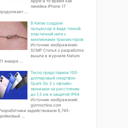
Apple В то время как
линейка iPhone 17
продолжает
...
В Китае создали
процессор в виде тонкой
эластичной нити с
миллионами транзисторов
Источник изображения:
SCMP Статья о разработке
вышла в журнале Nature
21 января
...
Tecno представила 100-
долларовый смартфон
Spark Go 3 с офлайн-
звонками на расстоянии
до 1,5 км и защитой IP64
Источник изображений:
gizmochina.com
Разработчики задействовали 6,745-
дюймовый
...