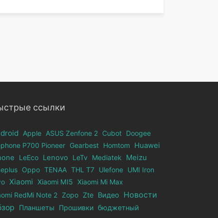
ыстрые ссылки
droid
Apple
ASUS Zenfone 2
Cubot
Doogee
ephone Р700 Pioneer
Gearbest
Homtom
Huawei
hone
LeEco
Lenovo
LeTv
Mediatek
Meizu
eplus
Oppo
TENAA
THL T7
Ulefone
UMI Iron
Xiaomi
vo
Xiaomi MI5
Xiaomi Mi Max
Новости
aomi RedMi Note 2
Zopo
Zte
Видео
бзор
Планшеты
Прошивки
бюджетный