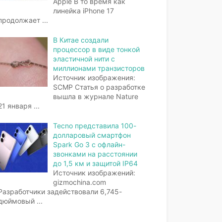
Apple В то время как
линейка iPhone 17
продолжает
...
В Китае создали
процессор в виде тонкой
эластичной нити с
миллионами транзисторов
Источник изображения:
SCMP Статья о разработке
вышла в журнале Nature
21 января
...
Tecno представила 100-
долларовый смартфон
Spark Go 3 с офлайн-
звонками на расстоянии
до 1,5 км и защитой IP64
Источник изображений:
gizmochina.com
Разработчики задействовали 6,745-
дюймовый
...