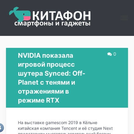
0
NVIDIA показала
игровой процесс
шутера Synced: Off-
Planet с тенями и
отражениями в
режиме RTX
На выставке gamescom 2019 в Кёльне
китайская компания Tencent и её студия Next
представили многопользовательский боевик