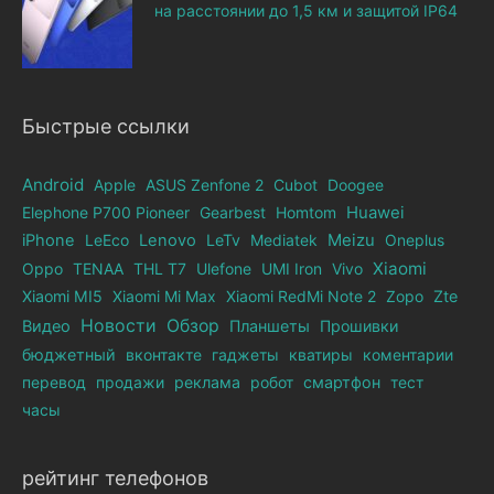
на расстоянии до 1,5 км и защитой IP64
Быстрые ссылки
Android
Apple
ASUS Zenfone 2
Cubot
Doogee
Elephone Р700 Pioneer
Gearbest
Homtom
Huawei
iPhone
LeEco
Lenovo
LeTv
Mediatek
Meizu
Oneplus
Xiaomi
Oppo
TENAA
THL T7
Ulefone
UMI Iron
Vivo
Xiaomi MI5
Xiaomi Mi Max
Xiaomi RedMi Note 2
Zopo
Zte
Новости
Обзор
Видео
Планшеты
Прошивки
бюджетный
вконтакте
гаджеты
кватиры
коментарии
перевод
продажи
реклама
робот
смартфон
тест
часы
рейтинг телефонов