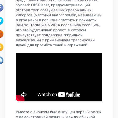
Synced: Off-Planet, предусматривающий
отстрел толп обезумевших кровожадных
киборгов (местный аналог зомби, называемый
в игре нано) в попытке спастись и покинуть
Землю. Тогда же NVIDIA поспешила сообщить,
что это будет новый проект, в котором
присутствует поддержка гибридной
визуализации с применением трассировки
лучей для просчёта теней и отражений.
Вместе с анонсом был выпущен первый ролик
с демонстрацией разницы между обычной