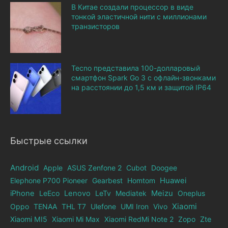
В Китае создали процессор в виде
тонкой эластичной нити с миллионами
транзисторов
Tecno представила 100-долларовый
смартфон Spark Go 3 с офлайн-звонками
на расстоянии до 1,5 км и защитой IP64
Быстрые ссылки
Android
Apple
ASUS Zenfone 2
Cubot
Doogee
Elephone Р700 Pioneer
Gearbest
Homtom
Huawei
iPhone
LeEco
Lenovo
LeTv
Mediatek
Meizu
Oneplus
Xiaomi
Oppo
TENAA
THL T7
Ulefone
UMI Iron
Vivo
Xiaomi MI5
Xiaomi Mi Max
Xiaomi RedMi Note 2
Zopo
Zte