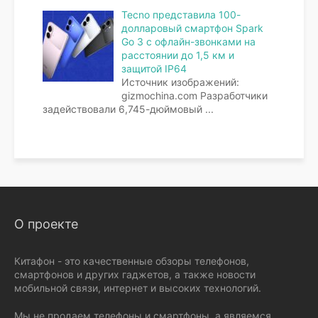
Tecno представила 100-
долларовый смартфон Spark
Go 3 с офлайн-звонками на
расстоянии до 1,5 км и
защитой IP64
Источник изображений:
gizmochina.com Разработчики
задействовали 6,745-дюймовый
...
О проекте
Китафон - это качественные обзоры телефонов,
смартфонов и других гаджетов, а также новости
мобильной связи, интернет и высоких технологий.
Мы не продаем телефоны и смартфоны, а являемся