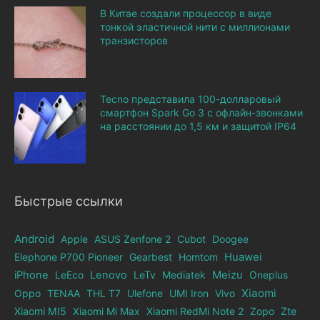
В Китае создали процессор в виде
тонкой эластичной нити с миллионами
транзисторов
Tecno представила 100-долларовый
смартфон Spark Go 3 с офлайн-звонками
на расстоянии до 1,5 км и защитой IP64
Быстрые ссылки
Android
Apple
ASUS Zenfone 2
Cubot
Doogee
Elephone Р700 Pioneer
Gearbest
Homtom
Huawei
iPhone
LeEco
Lenovo
LeTv
Mediatek
Meizu
Oneplus
Xiaomi
Oppo
TENAA
THL T7
Ulefone
UMI Iron
Vivo
Xiaomi MI5
Xiaomi Mi Max
Xiaomi RedMi Note 2
Zopo
Zte