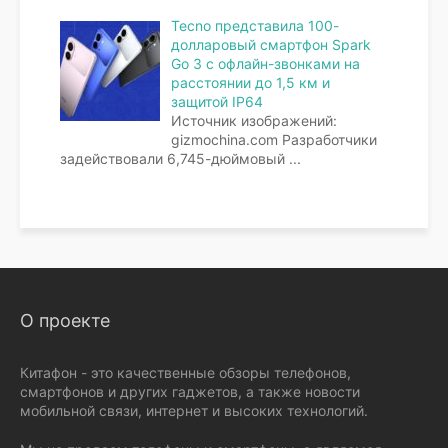
Tecno представила 100-
долларовый смартфон Spark
Go 3 с офлайн-звонками на
расстоянии до 1,5 км и
защитой IP64
Источник изображений:
gizmochina.com Разработчики
задействовали 6,745-дюймовый
...
О проекте
Китафон - это качественные обзоры телефонов,
смартфонов и других гаджетов, а также новости
мобильной связи, интернет и высоких технологий.