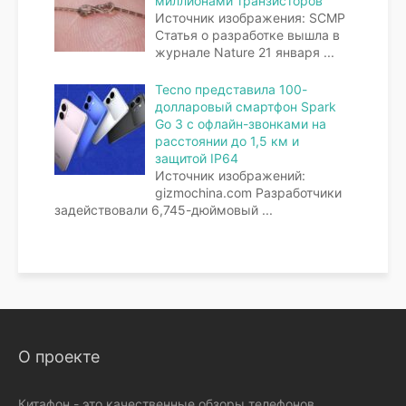
миллионами транзисторов
Источник изображения: SCMP
Статья о разработке вышла в
журнале Nature 21 января
...
Tecno представила 100-
долларовый смартфон Spark
Go 3 с офлайн-звонками на
расстоянии до 1,5 км и
защитой IP64
Источник изображений:
gizmochina.com Разработчики
задействовали 6,745-дюймовый
...
О проекте
Китафон - это качественные обзоры телефонов,