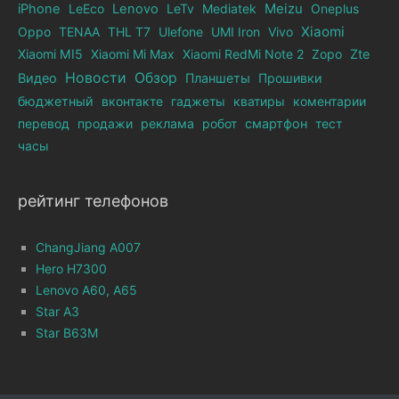
iPhone
LeEco
Lenovo
LeTv
Mediatek
Meizu
Oneplus
Xiaomi
Oppo
TENAA
THL T7
Ulefone
UMI Iron
Vivo
Xiaomi MI5
Xiaomi Mi Max
Xiaomi RedMi Note 2
Zopo
Zte
Новости
Обзор
Видео
Планшеты
Прошивки
бюджетный
вконтакте
гаджеты
кватиры
коментарии
перевод
продажи
реклама
робот
смартфон
тест
часы
рейтинг телефонов
ChangJiang A007
Hero H7300
Lenovo A60, A65
Star A3
Star B63M