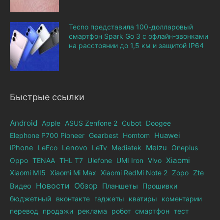
Tecno представила 100-долларовый
смартфон Spark Go 3 с офлайн-звонками
на расстоянии до 1,5 км и защитой IP64
Быстрые ссылки
Android
Apple
ASUS Zenfone 2
Cubot
Doogee
Elephone Р700 Pioneer
Gearbest
Homtom
Huawei
iPhone
LeEco
Lenovo
LeTv
Mediatek
Meizu
Oneplus
Xiaomi
Oppo
TENAA
THL T7
Ulefone
UMI Iron
Vivo
Xiaomi MI5
Xiaomi Mi Max
Xiaomi RedMi Note 2
Zopo
Zte
Новости
Обзор
Видео
Планшеты
Прошивки
бюджетный
вконтакте
гаджеты
кватиры
коментарии
перевод
продажи
реклама
робот
смартфон
тест