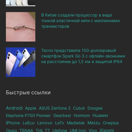
В Китае создали процессор в виде
тонкой эластичной нити с миллионами
транзисторов
Tecno представила 100-долларовый
смартфон Spark Go 3 с офлайн-звонками
на расстоянии до 1,5 км и защитой IP64
Быстрые ссылки
Android
Apple
ASUS Zenfone 2
Cubot
Doogee
Elephone Р700 Pioneer
Gearbest
Homtom
Huawei
iPhone
LeEco
Lenovo
LeTv
Mediatek
Meizu
Oneplus
Xiaomi
Oppo
TENAA
THL T7
Ulefone
UMI Iron
Vivo