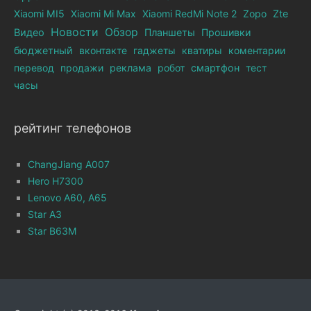
Xiaomi MI5
Xiaomi Mi Max
Xiaomi RedMi Note 2
Zopo
Zte
Новости
Обзор
Видео
Планшеты
Прошивки
бюджетный
вконтакте
гаджеты
кватиры
коментарии
перевод
продажи
реклама
робот
смартфон
тест
часы
рейтинг телефонов
ChangJiang A007
Hero H7300
Lenovo A60, A65
Star A3
Star B63M