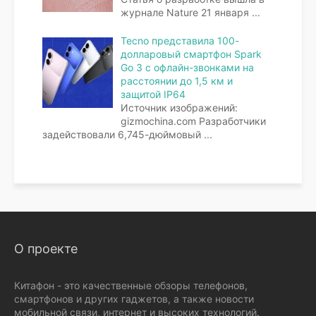
журнале Nature 21 января
...
Tecno представила 100-
долларовый смартфон Spark
Go 3 с офлайн-звонками на
расстоянии до 1,5 км и
защитой IP64
Источник изображений:
gizmochina.com Разработчики
задействовали 6,745-дюймовый
...
О проекте
Китафон - это качественные обзоры телефонов,
смартфонов и других гаджетов, а также новости
мобильной связи, интернет и высоких технологий.