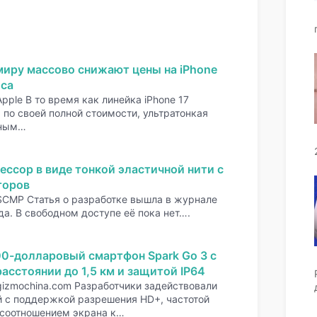
миру массово снижают цены на iPhone
оса
pple В то время как линейка iPhone 17
по своей полной стоимости, ультратонкая
нным…
ессор в виде тонкой эластичной нити с
торов
SCMP Статья о разработке вышла в журнале
да. В свободном доступе её пока нет….
00-долларовый смартфон Spark Go 3 с
асстоянии до 1,5 км и защитой IP64
gizmochina.com Разработчики задействовали
 с поддержкой разрешения HD+, частотой
 соотношением экрана к…