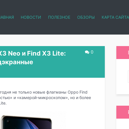
ЛАВНАЯ
НОВОСТИ
ПОЛЕЗНОЕ
ОБЗОРЫ
КАРТА САЙТА
0
 Neo и Find X3 Lite:
одэкранные
годня не только новые флагманы Oppo Find
остью» и «камерой-микроскопом», но и более
ite.