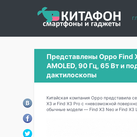
Г
Представлены Oppo Find X3
AMOLED, 90 Гц, 65 Вт и п
дактилоскопы
Китайская компания Oppo представила се
X3 и Find X3 Pro с «невозможной поверхн
обычные модели — Find X3 Neo и Find X3 L