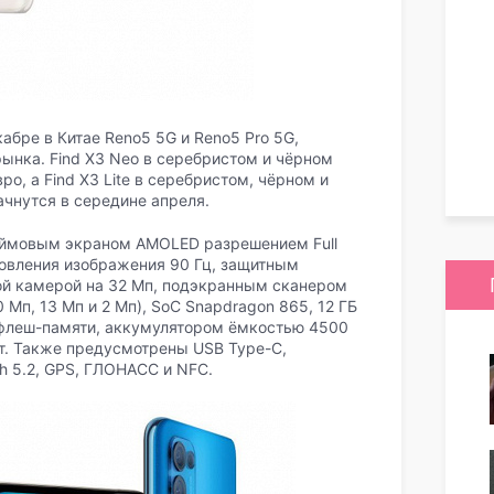
абре в Китае Reno5 5G и Reno5 Pro 5G,
нка. Find X3 Neo в серебристом и чёрном
ро, а Find X3 Lite в серебристом, чёрном и
ачнутся в середине апреля.
юймовым экраном AMOLED разрешением Full
новления изображения 90 Гц, защитным
ьной камерой на 32 Мп, подэкранным сканером
 Мп, 13 Мп и 2 Мп), SoC Snapdragon 865, 12 ГБ
 флеш-памяти, аккумулятором ёмкостью 4500
т. Также предусмотрены USB Type-C,
oth 5.2, GPS, ГЛОНАСС и NFC.