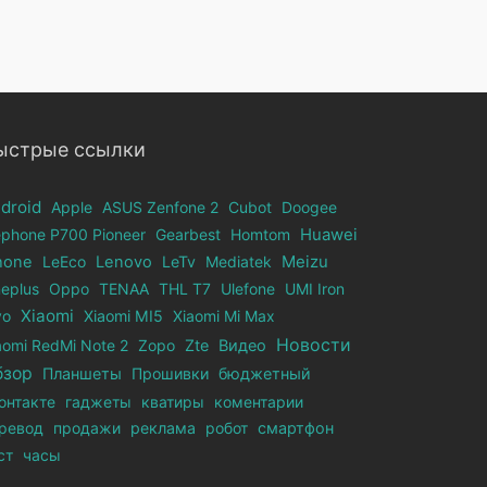
ыстрые ссылки
droid
Apple
ASUS Zenfone 2
Cubot
Doogee
ephone Р700 Pioneer
Gearbest
Homtom
Huawei
hone
LeEco
Lenovo
LeTv
Mediatek
Meizu
eplus
Oppo
TENAA
THL T7
Ulefone
UMI Iron
Xiaomi
vo
Xiaomi MI5
Xiaomi Mi Max
Новости
aomi RedMi Note 2
Zopo
Zte
Видео
бзор
Планшеты
Прошивки
бюджетный
онтакте
гаджеты
кватиры
коментарии
ревод
продажи
реклама
робот
смартфон
ст
часы