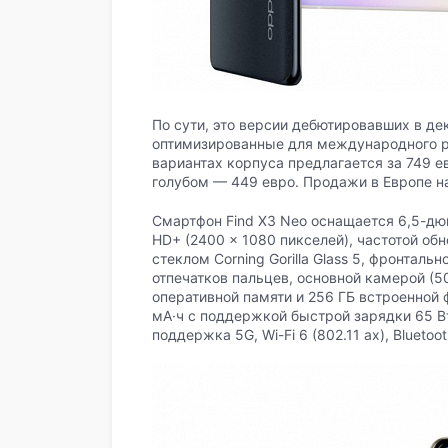
По сути, это версии дебютировавших в дек
оптимизированные для международного ры
вариантах корпуса предлагается за 749 ев
голубом — 449 евро. Продажи в Европе н
Смартфон Find X3 Neo оснащается 6,5-д
HD+ (2400 × 1080 пикселей), частотой об
стеклом Corning Gorilla Glass 5, фронтал
отпечатков пальцев, основной камерой (50
оперативной памяти и 256 ГБ встроенной
мА·ч с поддержкой быстрой зарядки 65 В
поддержка 5G, Wi-Fi 6 (802.11 ax), Blueto