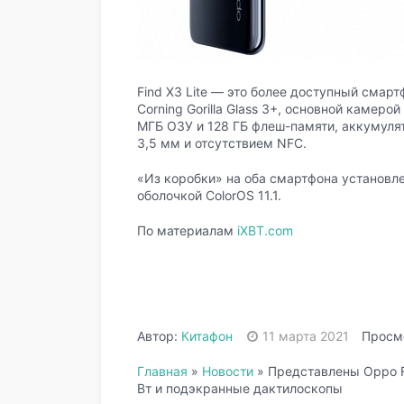
Find X3 Lite — это более доступный смар
Corning Gorilla Glass 3+, основной камерой
МГБ ОЗУ и 128 ГБ флеш-памяти, аккумуля
3,5 мм и отсутствием NFC.
«Из коробки» на оба смартфона установле
оболочкой ColorOS 11.1.
По материалам
iXBT.com
Автор:
Китафон
11 марта 2021
Просмо
Главная
»
Новости
»
Представлены Oppo Fi
Вт и подэкранные дактилоскопы