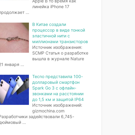
Apple В то время как
линейка iPhone 17
продолжает
...
В Китае создали
процессор в виде тонкой
эластичной нити с
миллионами транзисторов
Источник изображения:
SCMP Статья о разработке
вышла в журнале Nature
21 января
...
Tecno представила 100-
долларовый смартфон
Spark Go 3 с офлайн-
звонками на расстоянии
до 1,5 км и защитой IP64
Источник изображений:
gizmochina.com
Разработчики задействовали 6,745-
дюймовый
...