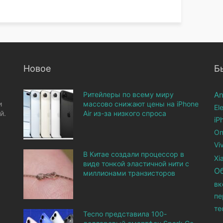
Новое
Б
Ритейлеры по всему миру
An
и
массово снижают цены на iPhone
El
й.
Air из-за низкого спроса
iP
On
Vi
В Китае создали процессор в
Xi
виде тонкой эластичной нити с
О
миллионами транзисторов
вк
пе
те
Tecno представила 100-