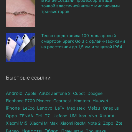
В Китае создали процессор в виде
тонкой эластичной нити с миллионами
транзисторов
Tecno представила 100-долларовый
смартфон Spark Go 3 с офлайн-звонками
на расстоянии до 1,5 км и защитой IP64
Быстрые ссылки
Android
Apple
ASUS Zenfone 2
Cubot
Doogee
Elephone Р700 Pioneer
Gearbest
Homtom
Huawei
iPhone
LeEco
Lenovo
LeTv
Mediatek
Meizu
Oneplus
Xiaomi
Oppo
TENAA
THL T7
Ulefone
UMI Iron
Vivo
Xiaomi MI5
Xiaomi Mi Max
Xiaomi RedMi Note 2
Zopo
Zte
Новости
Обзор
Видео
Планшеты
Прошивки