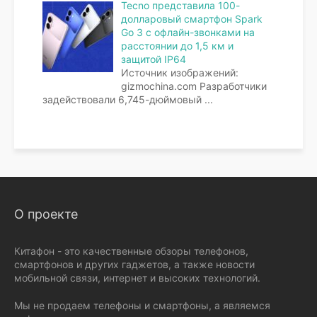
Tecno представила 100-
долларовый смартфон Spark
Go 3 с офлайн-звонками на
расстоянии до 1,5 км и
защитой IP64
Источник изображений:
gizmochina.com Разработчики
задействовали 6,745-дюймовый
...
О проекте
Китафон - это качественные обзоры телефонов,
смартфонов и других гаджетов, а также новости
мобильной связи, интернет и высоких технологий.
Мы не продаем телефоны и смартфоны, а являемся