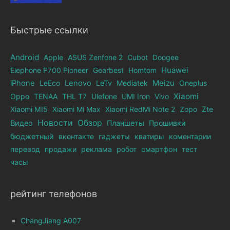
Быстрые ссылки
Android
Apple
ASUS Zenfone 2
Cubot
Doogee
Elephone Р700 Pioneer
Gearbest
Homtom
Huawei
iPhone
LeEco
Lenovo
LeTv
Mediatek
Meizu
Oneplus
Xiaomi
Oppo
TENAA
THL T7
Ulefone
UMI Iron
Vivo
Xiaomi MI5
Xiaomi Mi Max
Xiaomi RedMi Note 2
Zopo
Zte
Новости
Обзор
Видео
Планшеты
Прошивки
бюджетный
вконтакте
гаджеты
кватиры
коментарии
перевод
продажи
реклама
робот
смартфон
тест
часы
рейтинг телефонов
ChangJiang A007