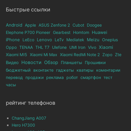
Быстрые ссылки
Android
Apple
ASUS Zenfone 2
Cubot
Doogee
Elephone Р700 Pioneer
Gearbest
Homtom
Huawei
iPhone
LeEco
Lenovo
LeTv
Mediatek
Meizu
Oneplus
Xiaomi
Oppo
TENAA
THL T7
Ulefone
UMI Iron
Vivo
Xiaomi MI5
Xiaomi Mi Max
Xiaomi RedMi Note 2
Zopo
Zte
Новости
Обзор
Видео
Планшеты
Прошивки
бюджетный
вконтакте
гаджеты
кватиры
коментарии
перевод
продажи
реклама
робот
смартфон
тест
часы
рейтинг телефонов
ChangJiang A007
Hero H7300