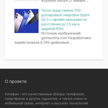
журнале Nature 21 января
...
Tecno представила 100-
долларовый смартфон Spark
Go 3 с офлайн-звонками на
расстоянии до 1,5 км и
защитой IP64
Источник изображений:
gizmochina.com Разработчики
задействовали 6,745-дюймовый
...
О проекте
Китафон - это качественные обзоры телефонов,
смартфонов и других гаджетов, а также новости
мобильной связи, интернет и высоких технологий.