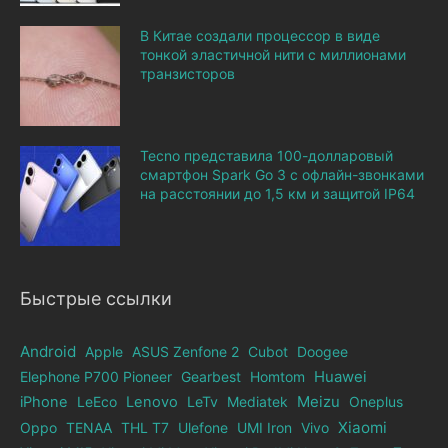
В Китае создали процессор в виде
тонкой эластичной нити с миллионами
транзисторов
Tecno представила 100-долларовый
смартфон Spark Go 3 с офлайн-звонками
на расстоянии до 1,5 км и защитой IP64
Быстрые ссылки
Android
Apple
ASUS Zenfone 2
Cubot
Doogee
Elephone Р700 Pioneer
Gearbest
Homtom
Huawei
iPhone
LeEco
Lenovo
LeTv
Mediatek
Meizu
Oneplus
Xiaomi
Oppo
TENAA
THL T7
Ulefone
UMI Iron
Vivo