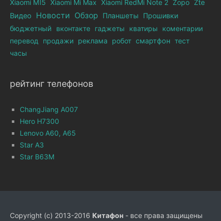
Xiaomi MI5
Xiaomi Mi Max
Xiaomi RedMi Note 2
Zopo
Zte
Новости
Обзор
Видео
Планшеты
Прошивки
бюджетный
вконтакте
гаджеты
кватиры
коментарии
перевод
продажи
реклама
робот
смартфон
тест
часы
рейтинг телефонов
ChangJiang A007
Hero H7300
Lenovo A60, A65
Star A3
Star B63M
Copyright (c) 2013-2016
Китафон
- все права защищены