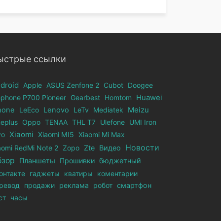
ыстрые ссылки
droid
Apple
ASUS Zenfone 2
Cubot
Doogee
ephone Р700 Pioneer
Gearbest
Homtom
Huawei
hone
LeEco
Lenovo
LeTv
Mediatek
Meizu
eplus
Oppo
TENAA
THL T7
Ulefone
UMI Iron
Xiaomi
vo
Xiaomi MI5
Xiaomi Mi Max
Новости
aomi RedMi Note 2
Zopo
Zte
Видео
бзор
Планшеты
Прошивки
бюджетный
онтакте
гаджеты
кватиры
коментарии
ревод
продажи
реклама
робот
смартфон
ст
часы