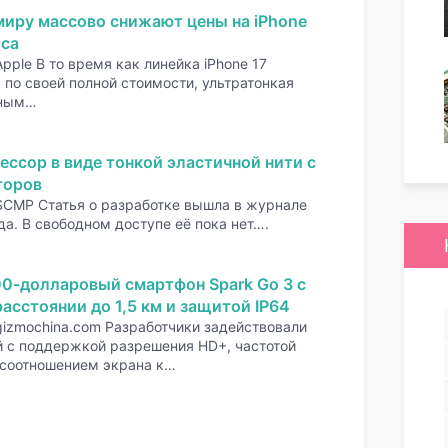
миру массово снижают цены на iPhone
оса
pple В то время как линейка iPhone 17
по своей полной стоимости, ультратонкая
нным…
ессор в виде тонкой эластичной нити с
торов
SCMP Статья о разработке вышла в журнале
да. В свободном доступе её пока нет….
00-долларовый смартфон Spark Go 3 с
асстоянии до 1,5 км и защитой IP64
gizmochina.com Разработчики задействовали
 с поддержкой разрешения HD+, частотой
 соотношением экрана к…