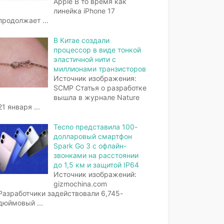
Apple В то время как
линейка iPhone 17
продолжает
...
В Китае создали
процессор в виде тонкой
эластичной нити с
миллионами транзисторов
Источник изображения:
SCMP Статья о разработке
вышла в журнале Nature
21 января
...
Tecno представила 100-
долларовый смартфон
Spark Go 3 с офлайн-
звонками на расстоянии
до 1,5 км и защитой IP64
Источник изображений:
gizmochina.com
Разработчики задействовали 6,745-
дюймовый
...