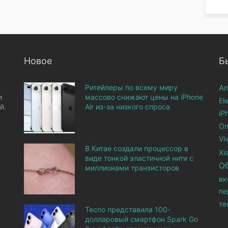
Новое
Б
Ритейлеры по всему миру
An
и
массово снижают цены на iPhone
El
й.
Air из-за низкого спроса
iP
On
Vi
В Китае создали процессор в
Xi
виде тонкой эластичной нити с
О
миллионами транзисторов
вк
пе
те
Tecno представила 100-
долларовый смартфон Spark Go