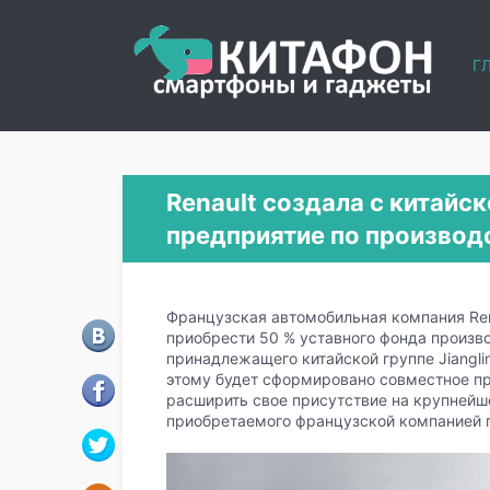
Г
Renault создала с китай
предприятие по производ
Французская автомобильная компания Ren
приобрести 50 % уставного фонда произв
принадлежащего китайской группе Jianglin
этому будет сформировано совместное пре
расширить свое присутствие на крупней
приобретаемого французской компанией п