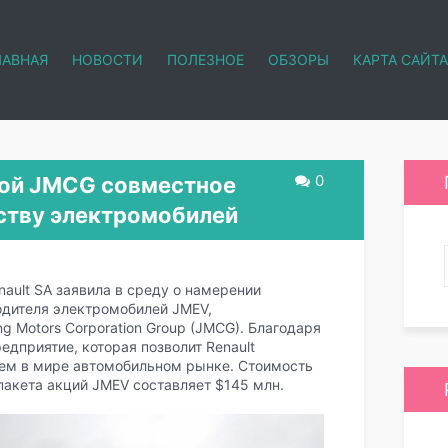
ЛАВНАЯ
НОВОСТИ
ПОЛЕЗНОЕ
ОБЗОРЫ
КАРТА САЙТА
0
ской JMCG совместное
ству электромобилей
ault SA заявила в среду о намерении
одителя электромобилей JMEV,
g Motors Corporation Group (JMCG). Благодаря
дприятие, которая позволит Renault
шем в мире автомобильном рынке. Стоимость
акета акций JMEV составляет $145 млн.