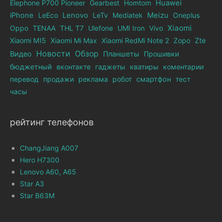
Elephone Р700 Pioneer
Gearbest
Homtom
Huawei
iPhone
LeEco
Lenovo
LeTv
Mediatek
Meizu
Oneplus
Xiaomi
Oppo
TENAA
THL T7
Ulefone
UMI Iron
Vivo
Xiaomi MI5
Xiaomi Mi Max
Xiaomi RedMi Note 2
Zopo
Zte
Новости
Обзор
Видео
Планшеты
Прошивки
бюджетный
вконтакте
гаджеты
кватиры
коментарии
перевод
продажи
реклама
робот
смартфон
тест
часы
рейтинг телефонов
ChangJiang A007
Hero H7300
Lenovo A60, A65
Star A3
Star B63M