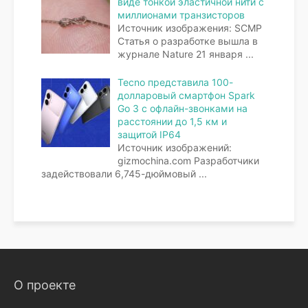
виде тонкой эластичной нити с
миллионами транзисторов
Источник изображения: SCMP
Статья о разработке вышла в
журнале Nature 21 января
...
Tecno представила 100-
долларовый смартфон Spark
Go 3 с офлайн-звонками на
расстоянии до 1,5 км и
защитой IP64
Источник изображений:
gizmochina.com Разработчики
задействовали 6,745-дюймовый
...
О проекте