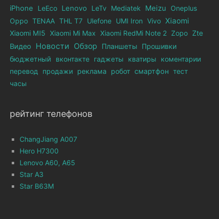
iPhone
LeEco
Lenovo
LeTv
Mediatek
Meizu
Oneplus
Xiaomi
Oppo
TENAA
THL T7
Ulefone
UMI Iron
Vivo
Xiaomi MI5
Xiaomi Mi Max
Xiaomi RedMi Note 2
Zopo
Zte
Новости
Обзор
Видео
Планшеты
Прошивки
бюджетный
вконтакте
гаджеты
кватиры
коментарии
перевод
продажи
реклама
робот
смартфон
тест
часы
рейтинг телефонов
ChangJiang A007
Hero H7300
Lenovo A60, A65
Star A3
Star B63M