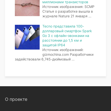
миллионами транзисторов
Источник изображения: SCMP
Статья о разработке вышла в
журнале Nature 21 января
...
Tecno представила 100-
долларовый смартфон Spark
Go 3 с офлайн-звонками на
расстоянии до 1,5 км и
защитой IP64
Источник изображений:
gizmochina.com Разработчики
задействовали 6,745-дюймовый
...
О проекте