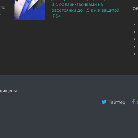
3 с офлайн-звонками на
 по
р
расстоянии до 1,5 км и защитой
с
IP64
ащищены
Твиттер
Ф