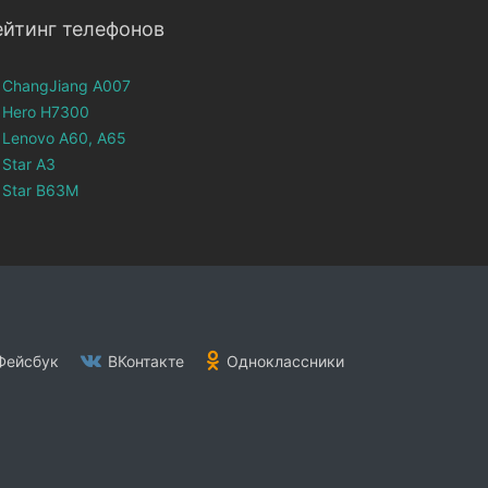
ейтинг телефонов
ChangJiang A007
Hero H7300
Lenovo A60, A65
Star A3
Star B63M
ейсбук
ВКонтакте
Одноклассники