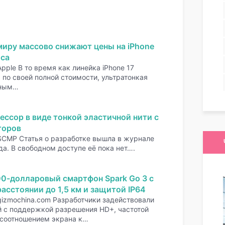
миру массово снижают цены на iPhone
оса
pple В то время как линейка iPhone 17
по своей полной стоимости, ультратонкая
нным…
ессор в виде тонкой эластичной нити с
торов
SCMP Статья о разработке вышла в журнале
да. В свободном доступе её пока нет….
00-долларовый смартфон Spark Go 3 с
асстоянии до 1,5 км и защитой IP64
gizmochina.com Разработчики задействовали
 с поддержкой разрешения HD+, частотой
 соотношением экрана к…