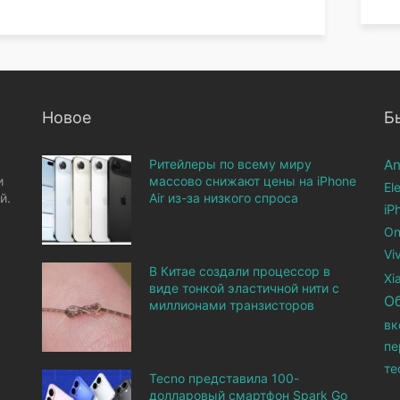
Новое
Б
Ритейлеры по всему миру
An
и
массово снижают цены на iPhone
El
й.
Air из-за низкого спроса
iP
On
Vi
В Китае создали процессор в
Xi
виде тонкой эластичной нити с
О
миллионами транзисторов
вк
пе
те
Tecno представила 100-
долларовый смартфон Spark Go