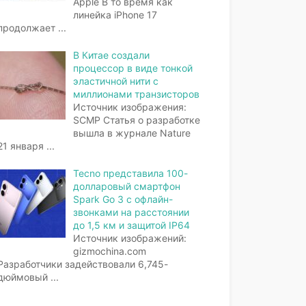
Apple В то время как
линейка iPhone 17
продолжает
...
В Китае создали
процессор в виде тонкой
эластичной нити с
миллионами транзисторов
Источник изображения:
SCMP Статья о разработке
вышла в журнале Nature
21 января
...
Tecno представила 100-
долларовый смартфон
Spark Go 3 с офлайн-
звонками на расстоянии
до 1,5 км и защитой IP64
Источник изображений:
gizmochina.com
Разработчики задействовали 6,745-
дюймовый
...