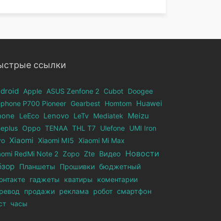
ыстрые ссылки
droid
Apple
ASUS Zenfone 2
Cubot
Doogee
ephone Р700 Pioneer
Gearbest
Homtom
Huawei
hone
LeEco
Lenovo
LeTv
Mediatek
Meizu
eplus
Oppo
TENAA
THL T7
Ulefone
UMI Iron
Xiaomi
vo
Xiaomi MI5
Xiaomi Mi Max
Новости
aomi RedMi Note 2
Zopo
Zte
Видео
бзор
Планшеты
Прошивки
бюджетный
онтакте
гаджеты
кватиры
коментарии
ревод
продажи
реклама
робот
смартфон
ст
часы