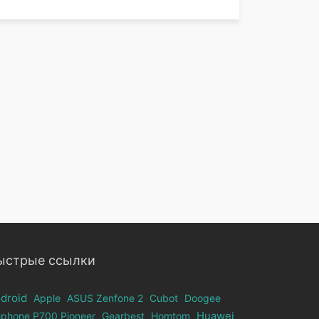
ыстрые ссылки
droid
Apple
ASUS Zenfone 2
Cubot
Doogee
ephone Р700 Pioneer
Gearbest
Homtom
Huawei