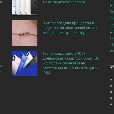
й.
Air из-за низкого спроса
iP
On
Vi
В Китае создали процессор в
Xi
виде тонкой эластичной нити с
О
миллионами транзисторов
вк
пе
те
Tecno представила 100-
долларовый смартфон Spark Go
3 с офлайн-звонками на
 по
р
расстоянии до 1,5 км и защитой
с
IP64