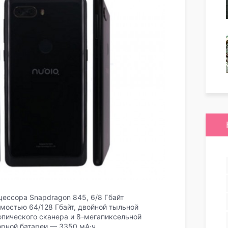
ессора Snapdragon 845, 6/8 Гбайт
мостью 64/128 Гбайт, двойной тыльной
опического сканера и 8-мегапиксельной
орной батареи — 3350 мА·ч.