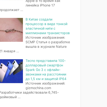
Apple В то время как
линейка iPhone 17
продолжает
...
В Китае создали
процессор в виде тонкой
эластичной нити с
миллионами транзисторов
Источник изображения:
SCMP Статья о разработке
вышла в журнале Nature
21 января
...
Tecno представила 100-
долларовый смартфон
Spark Go 3 с офлайн-
звонками на расстоянии
до 1,5 км и защитой IP64
Источник изображений:
gizmochina.com
Разработчики задействовали 6,745-
дюймовый
...