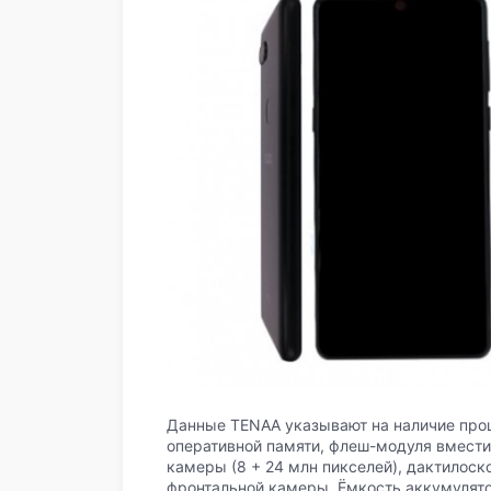
Данные TENAA указывают на наличие проц
оперативной памяти, флеш-модуля вмести
камеры (8 + 24 млн пикселей), дактилоск
фронтальной камеры. Ёмкость аккумулят