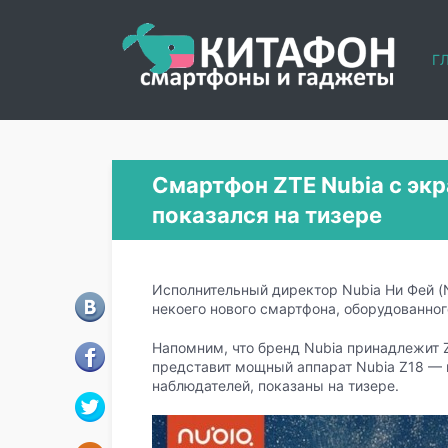
Г
Смартфон ZTE Nubia с экр
показался на тизере
Исполнительный директор Nubia Ни Фей (N
некоего нового смартфона, оборудованног
Напомним, что бренд Nubia принадлежит Z
представит мощный аппарат Nubia Z18 — 
наблюдателей, показаны на тизере.