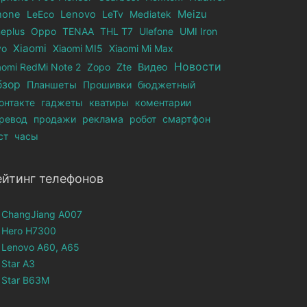
hone
LeEco
Lenovo
LeTv
Mediatek
Meizu
eplus
Oppo
TENAA
THL T7
Ulefone
UMI Iron
Xiaomi
vo
Xiaomi MI5
Xiaomi Mi Max
Новости
aomi RedMi Note 2
Zopo
Zte
Видео
бзор
Планшеты
Прошивки
бюджетный
онтакте
гаджеты
кватиры
коментарии
ревод
продажи
реклама
робот
смартфон
ст
часы
ейтинг телефонов
ChangJiang A007
Hero H7300
Lenovo A60, A65
Star A3
Star B63M