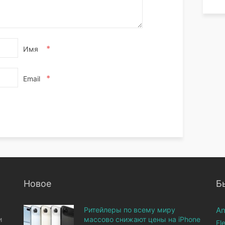
*
Имя
*
Email
Новое
Б
Ритейлеры по всему миру
An
и
массово снижают цены на iPhone
El