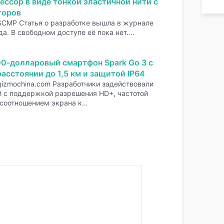
ессор в виде тонкой эластичной нити с
торов
SCMP Статья о разработке вышла в журнале
да. В свободном доступе её пока нет….
00-долларовый смартфон Spark Go 3 с
асстоянии до 1,5 км и защитой IP64
gizmochina.com Разработчики задействовали
 с поддержкой разрешения HD+, частотой
 соотношением экрана к…