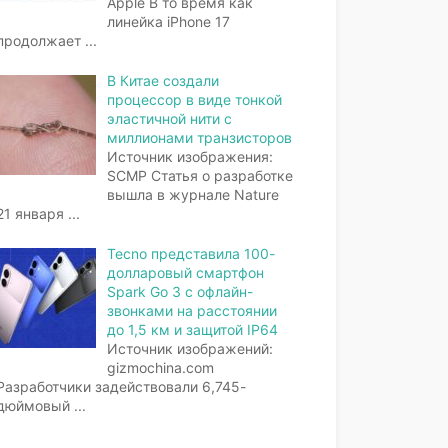
Apple В то время как
линейка iPhone 17
продолжает
...
В Китае создали
процессор в виде тонкой
эластичной нити с
миллионами транзисторов
Источник изображения:
SCMP Статья о разработке
вышла в журнале Nature
21 января
...
Tecno представила 100-
долларовый смартфон
Spark Go 3 с офлайн-
звонками на расстоянии
до 1,5 км и защитой IP64
Источник изображений:
gizmochina.com
Разработчики задействовали 6,745-
дюймовый
...