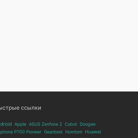
ыстрые ссылки
droid
Apple
ASUS Zenfone 2
Cubot
Doogee
ephone Р700 Pioneer
Gearbest
Homtom
Huawei