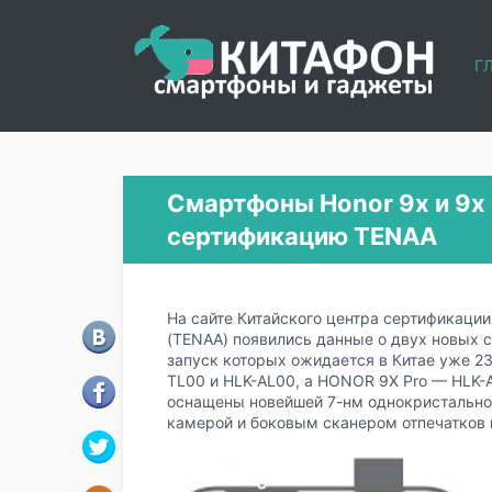
Г
Смартфоны Honor 9x и 9x
сертификацию TENAA
На сайте Китайского центра сертификаци
(TENAA) появились данные о двух новых с
запуск которых ожидается в Китае уже 23
TL00 и HLK-AL00, а HONOR 9X Pro — HLK-A
оснащены новейшей 7-нм однокристальной
камерой и боковым сканером отпечатков 