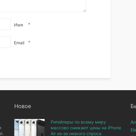
*
Имя
*
Email
Новое
Б
Ритейлеры по всему миру
An
и
массово снижают цены на iPhone
El
й.
Air из-за низкого спроса