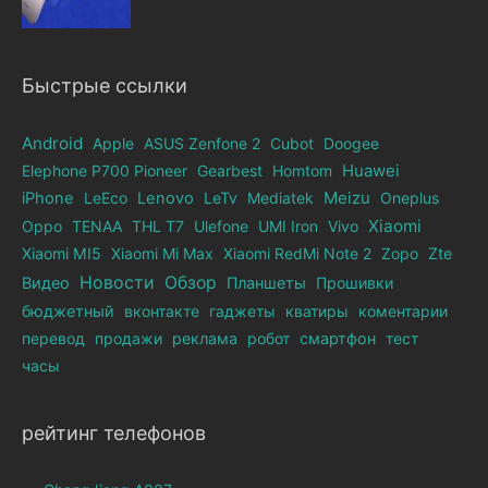
Быстрые ссылки
Android
Apple
ASUS Zenfone 2
Cubot
Doogee
Elephone Р700 Pioneer
Gearbest
Homtom
Huawei
iPhone
LeEco
Lenovo
LeTv
Mediatek
Meizu
Oneplus
Xiaomi
Oppo
TENAA
THL T7
Ulefone
UMI Iron
Vivo
Xiaomi MI5
Xiaomi Mi Max
Xiaomi RedMi Note 2
Zopo
Zte
Новости
Обзор
Видео
Планшеты
Прошивки
бюджетный
вконтакте
гаджеты
кватиры
коментарии
перевод
продажи
реклама
робот
смартфон
тест
часы
рейтинг телефонов