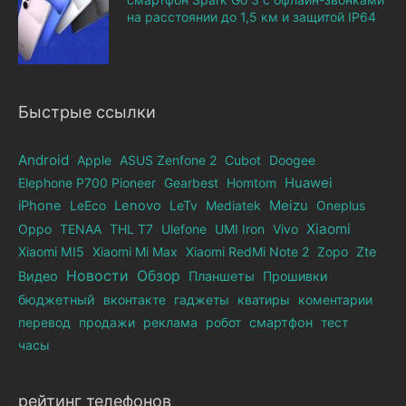
на расстоянии до 1,5 км и защитой IP64
Быстрые ссылки
Android
Apple
ASUS Zenfone 2
Cubot
Doogee
Elephone Р700 Pioneer
Gearbest
Homtom
Huawei
iPhone
LeEco
Lenovo
LeTv
Mediatek
Meizu
Oneplus
Xiaomi
Oppo
TENAA
THL T7
Ulefone
UMI Iron
Vivo
Xiaomi MI5
Xiaomi Mi Max
Xiaomi RedMi Note 2
Zopo
Zte
Новости
Обзор
Видео
Планшеты
Прошивки
бюджетный
вконтакте
гаджеты
кватиры
коментарии
перевод
продажи
реклама
робот
смартфон
тест
часы
рейтинг телефонов