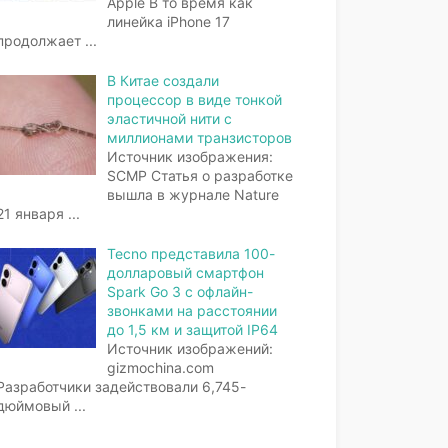
Apple В то время как
линейка iPhone 17
продолжает
...
В Китае создали
процессор в виде тонкой
эластичной нити с
миллионами транзисторов
Источник изображения:
SCMP Статья о разработке
вышла в журнале Nature
21 января
...
Tecno представила 100-
долларовый смартфон
Spark Go 3 с офлайн-
звонками на расстоянии
до 1,5 км и защитой IP64
Источник изображений:
gizmochina.com
Разработчики задействовали 6,745-
дюймовый
...