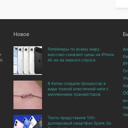
Новое
Б
Ритейлеры по всему миру
An
и
массово снижают цены на iPhone
El
й.
Air из-за низкого спроса
iP
On
Vi
В Китае создали процессор в
Xi
виде тонкой эластичной нити с
О
миллионами транзисторов
вк
пе
те
Tecno представила 100-
долларовый смартфон Spark Go