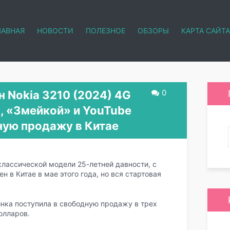
ЛАВНАЯ
НОВОСТИ
ПОЛЕЗНОЕ
ОБЗОРЫ
КАРТА САЙТА
0
 Nokia 3210 (2024) 4G
, «Змейкой» и YouTube
ную продажу в Китае
 классической модели 25-летней давности, с
в Китае в мае этого года, но вся стартовая
инка поступила в свободную продажу в трех
олларов.