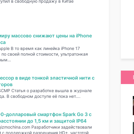
тупил в свободную продажу в Китае
миру массово снижают цены на iPhone
оса
pple В то время как линейка iPhone 17
по своей полной стоимости, ультратонкая
нным…
ессор в виде тонкой эластичной нити с
торов
SCMP Статья о разработке вышла в журнале
да. В свободном доступе её пока нет….
00-долларовый смартфон Spark Go 3 с
асстоянии до 1,5 км и защитой IP64
gizmochina.com Разработчики задействовали
 с поддержкой разрешения HD+, частотой