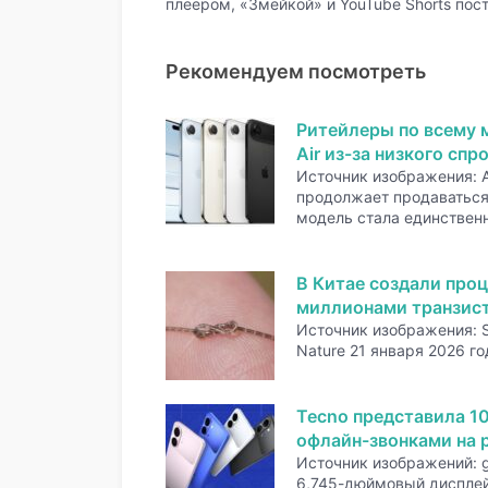
плеером, «Змейкой» и YouTube Shorts пос
Рекомендуем посмотреть
Ритейлеры по всему 
Air из-за низкого спр
Источник изображения: A
продолжает продаваться 
модель стала единстве
В Китае создали проц
миллионами транзис
Источник изображения: 
Nature 21 января 2026 го
Tecno представила 1
офлайн-звонками на р
Источник изображений: 
6,745-дюймовый дисплей