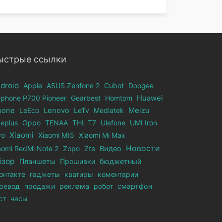
ыстрые ссылки
droid
Apple
ASUS Zenfone 2
Cubot
Doogee
ephone Р700 Pioneer
Gearbest
Homtom
Huawei
hone
LeEco
Lenovo
LeTv
Mediatek
Meizu
eplus
Oppo
TENAA
THL T7
Ulefone
UMI Iron
Xiaomi
vo
Xiaomi MI5
Xiaomi Mi Max
Новости
aomi RedMi Note 2
Zopo
Zte
Видео
бзор
Планшеты
Прошивки
бюджетный
онтакте
гаджеты
кватиры
коментарии
ревод
продажи
реклама
робот
смартфон
ст
часы