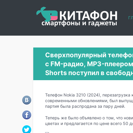
Г
Сверхпопулярный телефон
с FM-радио, MP3-плеером
Shorts поступил в свобод
Телефон Nokia 3210 (2024), перезагрузка
современными обновлениями, был выпущен 
партия была распродана за пару дней.
Теперь же было объявлено о том, что нов
цветах и предлагается по цене всего 50 д